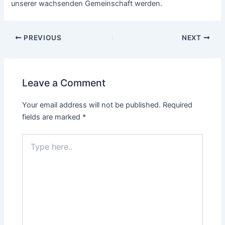
unserer wachsenden Gemeinschaft werden.
PREVIOUS
NEXT
Leave a Comment
Your email address will not be published.
Required
fields are marked
*
Type
here..