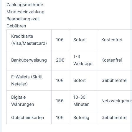
Zahlungsmethode
Mindesteinzahlung
Bearbeitungszeit
Gebühren
Kreditkarte
10€
Sofort
Kostenfrei
(Visa/Mastercard)
1-3
Banküberweisung
20€
Kostenfrei
Werktage
E-Wallets (Skrill,
10€
Sofort
Gebührenfrei
Neteller)
Digitale
10-30
15€
Netzwerkgebü
Währungen
Minuten
Gutscheinkarten
10€
Sofortig
Gebührenfrei