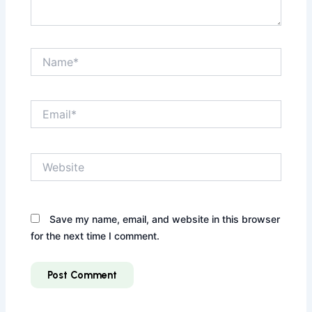
Name*
Email*
Website
Save my name, email, and website in this browser
for the next time I comment.