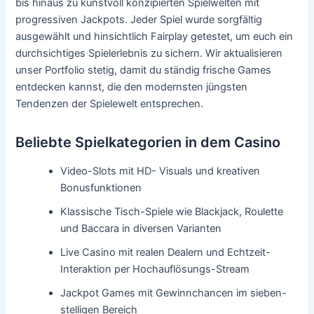
bis hinaus zu kunstvoll konzipierten Spielwelten mit
progressiven Jackpots. Jeder Spiel wurde sorgfältig
ausgewählt und hinsichtlich Fairplay getestet, um euch ein
durchsichtiges Spielerlebnis zu sichern. Wir aktualisieren
unser Portfolio stetig, damit du ständig frische Games
entdecken kannst, die den modernsten jüngsten
Tendenzen der Spielewelt entsprechen.
Beliebte Spielkategorien in dem Casino
Video-Slots mit HD- Visuals und kreativen
Bonusfunktionen
Klassische Tisch-Spiele wie Blackjack, Roulette
und Baccara in diversen Varianten
Live Casino mit realen Dealern und Echtzeit-
Interaktion per Hochauflösungs-Stream
Jackpot Games mit Gewinnchancen im sieben-
stelligen Bereich