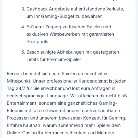
Cashback Angebote auf entstandene Verluste,
um Ihr Gaming-Budget zu bewahren
Früherer Zugang zu frischen Spielen und
exklusiven Wettbewerben mit garantierten
Preispools
Beschleunigte Abhebungen mit gesteigerten
Limits für Premium-Spieler
Bei uns befindet sich eure Spielerzufriedenheit im
Mittelpunkt. Unser professioneller Kundendienst ist jeden
Tag 24/7 für Sie erreichbar und löst eure Anfragen in
deutschsprachiger Language. Wir offerieren dir nicht bloß
Entertainment, sondern eine ganzheitliches Gaming-
Erlebnis mit fairen Gewinnchancen, nachvollziehbaren
Prozessen und unserem bewussten Konzept für Gaming.
Erfahre hautnah, warum zunehmend mehr Spieler dem
Online-Casino ihr Vertrauen schenken und Member