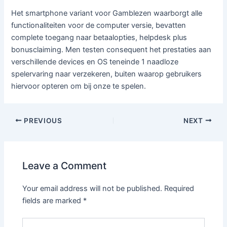
Het smartphone variant voor Gamblezen waarborgt alle
functionaliteiten voor de computer versie, bevatten
complete toegang naar betaalopties, helpdesk plus
bonusclaiming. Men testen consequent het prestaties aan
verschillende devices en OS teneinde 1 naadloze
spelervaring naar verzekeren, buiten waarop gebruikers
hiervoor opteren om bij onze te spelen.
PREVIOUS
NEXT
Leave a Comment
Your email address will not be published.
Required
fields are marked
*
Type