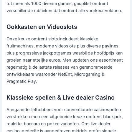
tot meer als 1000 diverse games, gesplitst omtrent
verschillende rubrieken dat omtrent alle voorkeur voldoen.
Gokkasten en Videoslots
Onze keuze omtrent slots includeert klassieke
fruitmachines, moderne videoslots plus diverse paylines,
plus progressieve jackpotgames waarbij de hoofdprijs kan
groeien naar ettelijke euros. Men updaten ons assortiment
regelmatig & de laatste releases van gerenommeerde
ontwikkelaars waaronder NetEnt, Microgaming &
Pragmatic Play.
Klassieke spellen & Live dealer Casino
Aangaande liefhebbers voor conventionele casinospellen
verstrekken men een uitgebreide keuze omtrent blackjack,
roulette, baccara en poker-varianten. Ons live dealer
casino-gedeelte is aangedreven middels professionele