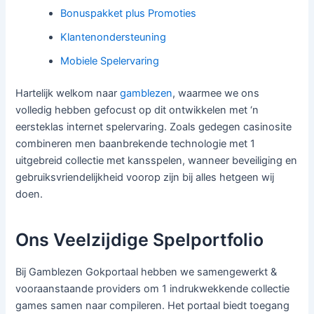
Bonuspakket plus Promoties
Klantenondersteuning
Mobiele Spelervaring
Hartelijk welkom naar
gamblezen
, waarmee we ons
volledig hebben gefocust op dit ontwikkelen met ‘n
eersteklas internet spelervaring. Zoals gedegen casinosite
combineren men baanbrekende technologie met 1
uitgebreid collectie met kansspelen, wanneer beveiliging en
gebruiksvriendelijkheid voorop zijn bij alles hetgeen wij
doen.
Ons Veelzijdige Spelportfolio
Bij Gamblezen Gokportaal hebben we samengewerkt &
vooraanstaande providers om 1 indrukwekkende collectie
games samen naar compileren. Het portaal biedt toegang