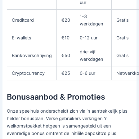
uur
1-3
Creditcard
€20
Gratis
werkdagen
E-wallets
€10
0-12 uur
Gratis
drie-vijf
Bankoverschrijving
€50
Gratis
werkdagen
Cryptocurrency
€25
0-6 uur
Netwerkko
Bonusaanbod & Promoties
Onze speelhuis onderscheidt zich via ‘n aantrekkelijk plus
helder bonusplan. Verse gebruikers verkrijgen ‘n
welkomstpakket hetgeen is samengesteld uit een
evenredige bonus omtrent de initiële deposito’s plus