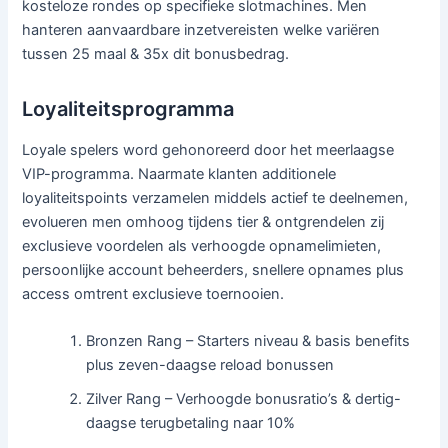
kosteloze rondes op specifieke slotmachines. Men
hanteren aanvaardbare inzetvereisten welke variëren
tussen 25 maal & 35x dit bonusbedrag.
Loyaliteitsprogramma
Loyale spelers word gehonoreerd door het meerlaagse
VIP-programma. Naarmate klanten additionele
loyaliteitspoints verzamelen middels actief te deelnemen,
evolueren men omhoog tijdens tier & ontgrendelen zij
exclusieve voordelen als verhoogde opnamelimieten,
persoonlijke account beheerders, snellere opnames plus
access omtrent exclusieve toernooien.
Bronzen Rang – Starters niveau & basis benefits
plus zeven-daagse reload bonussen
Zilver Rang – Verhoogde bonusratio’s & dertig-
daagse terugbetaling naar 10%