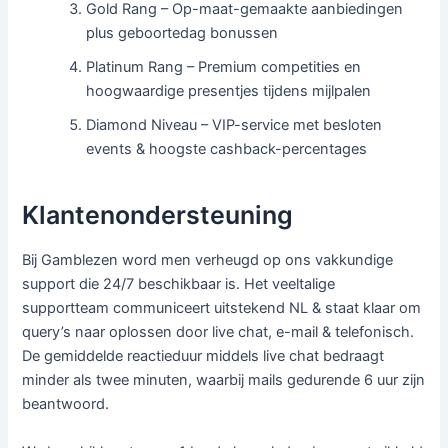
Gold Rang – Op-maat-gemaakte aanbiedingen
plus geboortedag bonussen
Platinum Rang – Premium competities en
hoogwaardige presentjes tijdens mijlpalen
Diamond Niveau – VIP-service met besloten
events & hoogste cashback-percentages
Klantenondersteuning
Bij Gamblezen word men verheugd op ons vakkundige
support die 24/7 beschikbaar is. Het veeltalige
supportteam communiceert uitstekend NL & staat klaar om
query’s naar oplossen door live chat, e-mail & telefonisch.
De gemiddelde reactieduur middels live chat bedraagt
minder als twee minuten, waarbij mails gedurende 6 uur zijn
beantwoord.