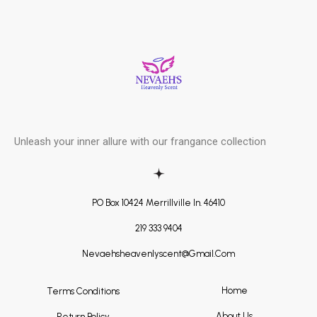
Skip
Post
to
navigation
content
Unleash your inner allure with our frangance collection
PO Box 10424 Merrillville In. 46410
219 333 9404
Nevaehsheavenlyscent@gmail.com
Home
Terms Conditions
About Us
Return Policy