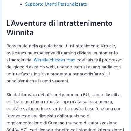
Supporto Utenti Personalizzato
L’Avventura di Intrattenimento
Winnita
Benvenuto nella questa base di intrattenimento virtuale,
ove ciascuna esperienza di gaming diviene un momento
straordinaria.
Winnita chicken road
costituisce il progresso
del gioco d’azzardo web, unendo tech all’avanguardia con
un’interfaccia intuitiva progettata per soddisfare sia i
principianti che i utenti veterani.
Sin dal il nostro debutto nel panorama EU, siamo riusciti a
edificato una fama robusta imperniata su trasparenza,
equità e sviluppo incessante. La nostra base funziona con
licenza regolare rilasciata dall’organismo di
regolamentazione di Curacao (numero di autorizzazione
8048/JAZ), certificando rispetto agli standard internazionali