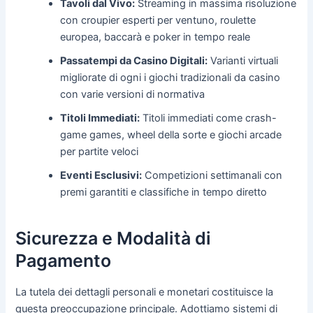
Tavoli dal Vivo:
Streaming in massima risoluzione
con croupier esperti per ventuno, roulette
europea, baccarà e poker in tempo reale
Passatempi da Casino Digitali:
Varianti virtuali
migliorate di ogni i giochi tradizionali da casino
con varie versioni di normativa
Titoli Immediati:
Titoli immediati come crash-
game games, wheel della sorte e giochi arcade
per partite veloci
Eventi Esclusivi:
Competizioni settimanali con
premi garantiti e classifiche in tempo diretto
Sicurezza e Modalità di
Pagamento
La tutela dei dettagli personali e monetari costituisce la
questa preoccupazione principale. Adottiamo sistemi di