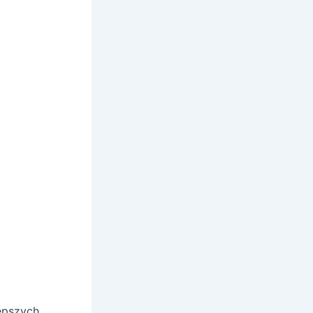
epszych