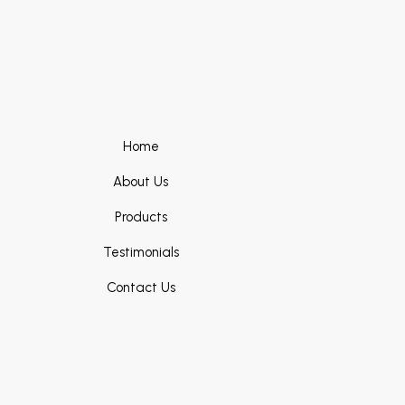
Home
About Us
Products
Testimonials
Contact Us