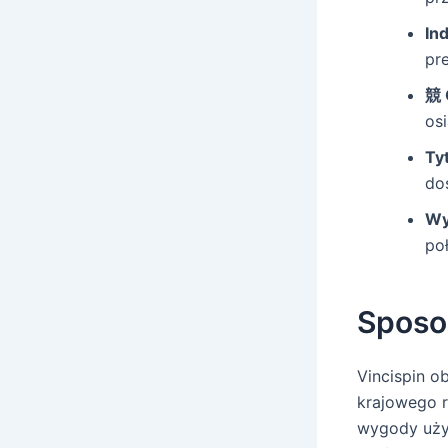
In
pr
競 
os
Ty
do
Wy
po
Sposob
Vincispin 
krajowego r
wygody uży