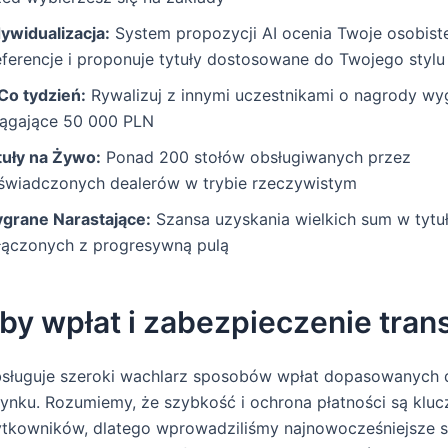
dywidualizacja:
System propozycji AI ocenia Twoje osobist
eferencje i proponuje tytuły dostosowane do Twojego stylu
Co tydzień:
Rywalizuj z innymi uczestnikami o nagrody wy
iągające 50 000 PLN
tuły na Żywo:
Ponad 200 stołów obsługiwanych przez
świadczonych dealerów w trybie rzeczywistym
grane Narastające:
Szansa uzyskania wielkich sum w tytu
łączonych z progresywną pulą
y wpłat i zabezpieczenie trans
obsługuje szeroki wachlarz sposobów wpłat dopasowanych 
ynku. Rozumiemy, że szybkość i ochrona płatności są klu
tkowników, dlatego wprowadziliśmy najnowocześniejsze 