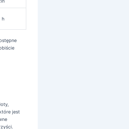
in
 h
dostępne
obiście
oty,
tóre jest
wne
zyści.