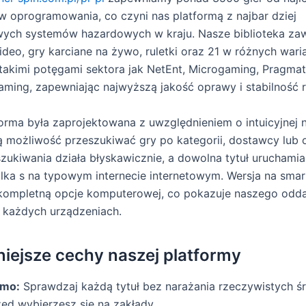
 oprogramowania, co czyni nas platformą z najbar dziej
ych systemów hazardowych w kraju. Nasze biblioteka zaw
deo, gry karciane na żywo, ruletki oraz 21 w różnych wari
takimi potęgami sektora jak NetEnt, Microgaming, Pragmat
aming, zapewniając najwyższą jakość oprawy i stabilność 
orma była zaprojektowana z uwzględnieniem o intuicyjnej n
 możliwość przeszukiwać gry po kategorii, dostawcy lub 
zukiwania działa błyskawicznie, a dowolna tytuł uruchamia
kilka s na typowym internecie internetowym. Wersja na sma
kompletną opcje komputerowej, co pokazuje naszego odd
a każdych urządzeniach.
iejsze cechy naszej platformy
mo:
Sprawdzaj każdą tytuł bez narażania rzeczywistych ś
zed wybierzesz się na zakłady