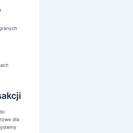
e
granych
łach
akcji
do
czowe dla
systemy