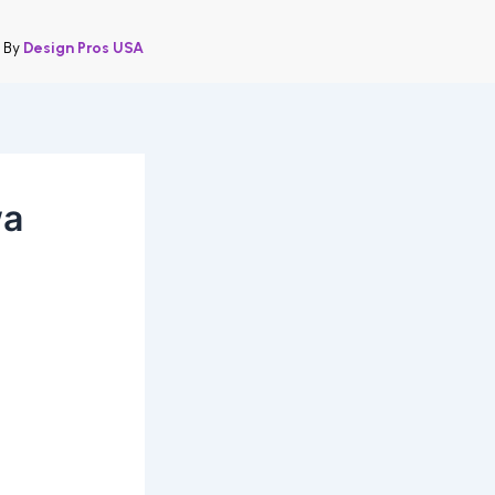
d By
Design Pros USA
wa