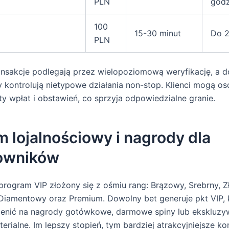
PLN
godz
100
15-30 minut
Do 2
PLN
ansakcje podlegają przez wielopoziomową weryfikację, a 
kontrolują nietypowe działania non-stop. Klienci mogą os
ity wpłat i obstawień, co sprzyja odpowiedzialne granie.
 lojalnościowy i nagrody dla
owników
rogram VIP złożony się z ośmiu rang: Brązowy, Srebrny, Zł
Diamentowy oraz Premium. Dowolny bet generuje pkt VIP, k
enić na nagrody gotówkowe, darmowe spiny lub ekskluzy
erialne. Im lepszy stopień, tym bardziej atrakcyjniejsze kor