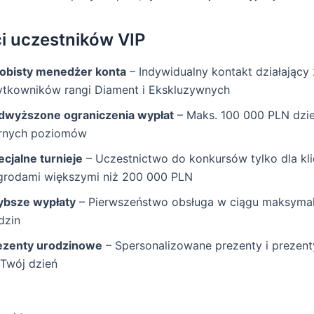
i uczestników VIP
obisty menedżer konta
– Indywidualny kontakt działający 
ytkowników rangi Diament i Ekskluzywnych
dwyższone ograniczenia wypłat
– Maks. 100 000 PLN dzie
rnych poziomów
ecjalne turnieje
– Uczestnictwo do konkursów tylko dla kl
grodami większymi niż 200 000 PLN
ybsze wypłaty
– Pierwszeństwo obsługa w ciągu maksymal
dzin
ezenty urodzinowe
– Spersonalizowane prezenty i prezent
 Twój dzień