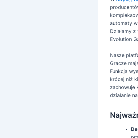
producentów
kompleksow
automaty wi
Działamy z 
Evolution G
Nasze platf
Gracze mają
Funkcja wys
krócej niż 
zachowuje 
działanie n
Najważn
De
pr