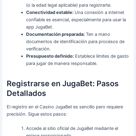
(o la edad legal aplicable) para registrarte.
Conectividad estable:
Una conexión a internet
confiable es esencial, especialmente para usar la
app JugaBet.
Documentación preparada:
Ten a mano
documentos de identificación para procesos de
verificación.
Presupuesto definido:
Establece límites de gasto
para jugar de manera responsable.
Registrarse en JugaBet: Pasos
Detallados
El registro en el Casino JugaBet es sencillo pero requiere
precisión. Sigue estos pasos:
Accede al sitio oficial de JugaBet mediante el
enlace proporcionado.