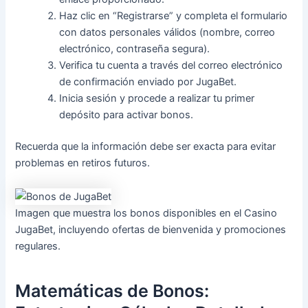
Haz clic en “Registrarse” y completa el formulario
con datos personales válidos (nombre, correo
electrónico, contraseña segura).
Verifica tu cuenta a través del correo electrónico
de confirmación enviado por JugaBet.
Inicia sesión y procede a realizar tu primer
depósito para activar bonos.
Recuerda que la información debe ser exacta para evitar
problemas en retiros futuros.
Imagen que muestra los bonos disponibles en el Casino
JugaBet, incluyendo ofertas de bienvenida y promociones
regulares.
Matemáticas de Bonos: