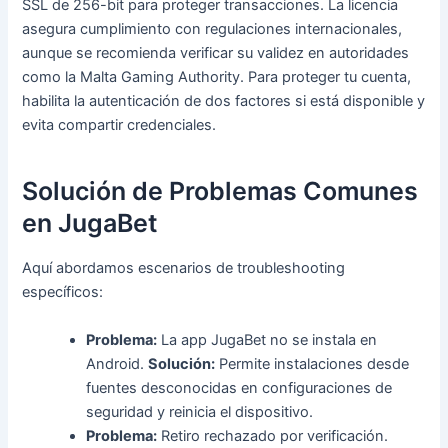
SSL de 256-bit para proteger transacciones. La licencia
asegura cumplimiento con regulaciones internacionales,
aunque se recomienda verificar su validez en autoridades
como la Malta Gaming Authority. Para proteger tu cuenta,
habilita la autenticación de dos factores si está disponible y
evita compartir credenciales.
Solución de Problemas Comunes
en JugaBet
Aquí abordamos escenarios de troubleshooting
específicos:
Problema:
La app JugaBet no se instala en
Android.
Solución:
Permite instalaciones desde
fuentes desconocidas en configuraciones de
seguridad y reinicia el dispositivo.
Problema:
Retiro rechazado por verificación.