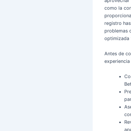
aprovechar 
como la con
proporciona
registro ha
problemas c
optimizada 
Antes de co
experiencia
Co
Be
Pr
pa
Ase
co
Re
apu