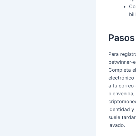
Co
bil
Pasos
Para registr
betwinner-es
Completa el
electrónico
a tu correo
bienvenida, 
criptomoned
identidad y 
suele tarda
lavado.