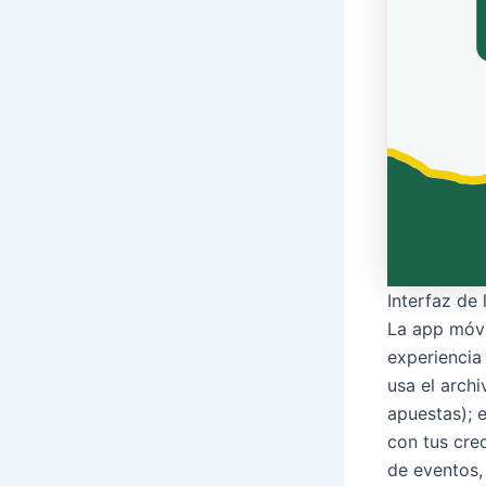
Interfaz de
La app móvi
experiencia 
usa el arch
apuestas); e
con tus cre
de eventos,