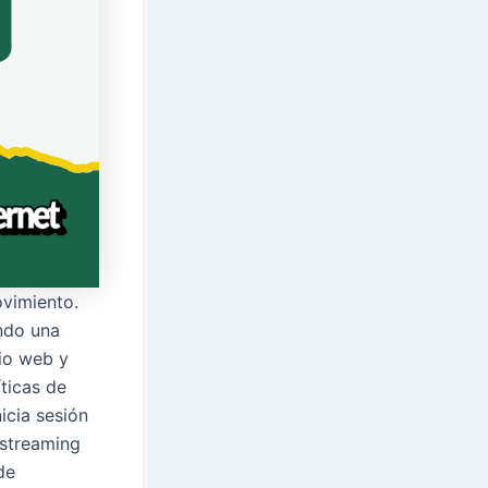
ovimiento.
endo una
tio web y
íticas de
icia sesión
 streaming
de