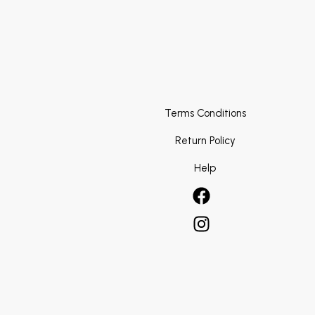
Skip
Post
to
navigation
content
Terms Conditions
Return Policy
Help