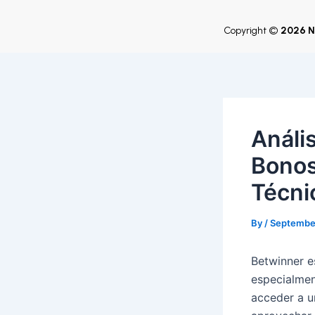
Copyright ©
2026 N
Análi
Bonos
Técni
By
/
September
Betwinner e
especialmen
acceder a u