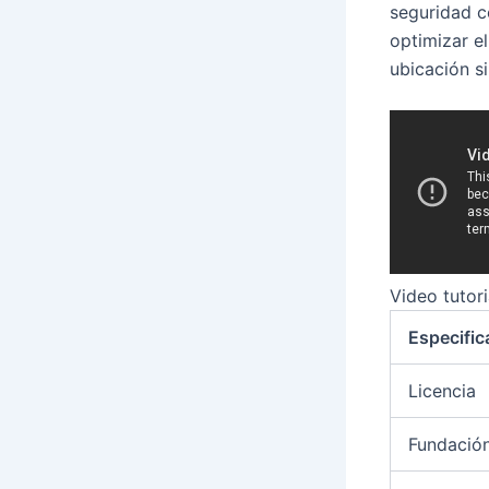
seguridad c
optimizar e
ubicación s
Video tutor
Especific
Licencia
Fundació