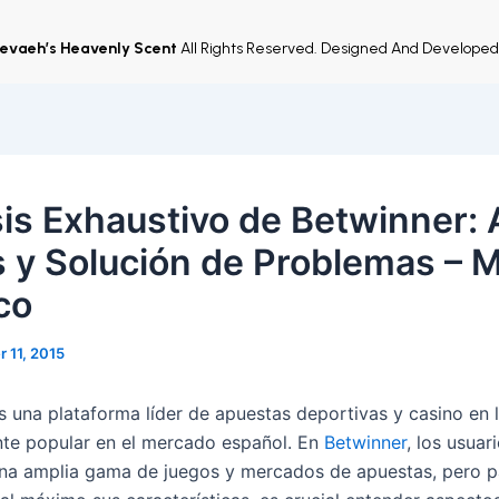
evaeh’s Heavenly Scent
All Rights Reserved. Designed And Develope
sis Exhaustivo de Betwinner: 
 y Solución de Problemas – 
co
 11, 2015
s una plataforma líder de apuestas deportivas y casino en l
te popular en el mercado español. En
Betwinner
, los usua
na amplia gama de juegos y mercados de apuestas, pero p