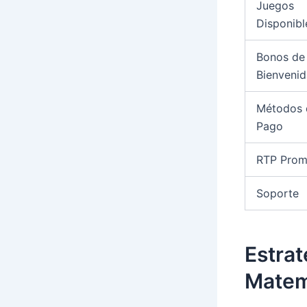
Juegos
Disponibl
Bonos de
Bienvenid
Métodos 
Pago
RTP Prom
Soporte
Estra
Matem