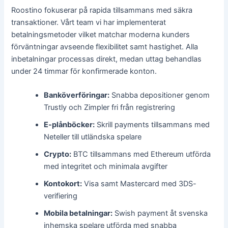
Roostino fokuserar på rapida tillsammans med säkra
transaktioner. Vårt team vi har implementerat
betalningsmetoder vilket matchar moderna kunders
förväntningar avseende flexibilitet samt hastighet. Alla
inbetalningar processas direkt, medan uttag behandlas
under 24 timmar för konfirmerade konton.
Banköverföringar:
Snabba depositioner genom
Trustly och Zimpler fri från registrering
E-plånböcker:
Skrill payments tillsammans med
Neteller till utländska spelare
Crypto:
BTC tillsammans med Ethereum utförda
med integritet och minimala avgifter
Kontokort:
Visa samt Mastercard med 3DS-
verifiering
Mobila betalningar:
Swish payment åt svenska
inhemska spelare utförda med snabba