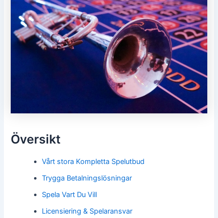
Översikt
Vårt stora Kompletta Spelutbud
Trygga Betalningslösningar
Spela Vart Du Vill
Licensiering & Spelaransvar