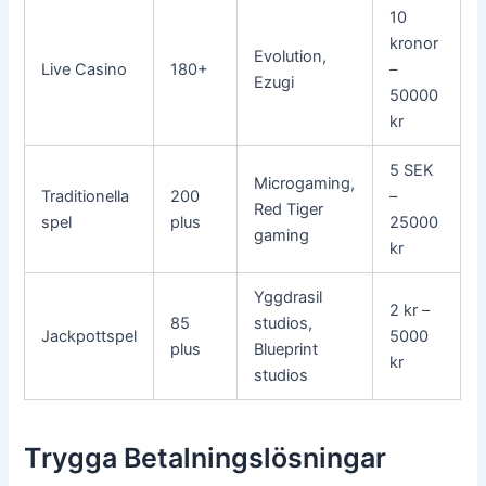
10
kronor
Evolution,
Live Casino
180+
–
Ezugi
50000
kr
5 SEK
Microgaming,
Traditionella
200
–
Red Tiger
spel
plus
25000
gaming
kr
Yggdrasil
2 kr –
85
studios,
Jackpottspel
5000
plus
Blueprint
kr
studios
Trygga Betalningslösningar