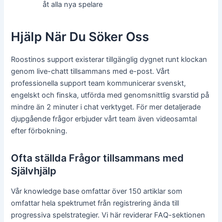
åt alla nya spelare
Hjälp När Du Söker Oss
Roostinos support existerar tillgänglig dygnet runt klockan
genom live-chatt tillsammans med e-post. Vårt
professionella support team kommunicerar svenskt,
engelskt och finska, utförda med genomsnittlig svarstid på
mindre än 2 minuter i chat verktyget. För mer detaljerade
djupgående frågor erbjuder vårt team även videosamtal
efter förbokning.
Ofta ställda Frågor tillsammans med
Självhjälp
Vår knowledge base omfattar över 150 artiklar som
omfattar hela spektrumet från registrering ända till
progressiva spelstrategier. Vi här reviderar FAQ-sektionen