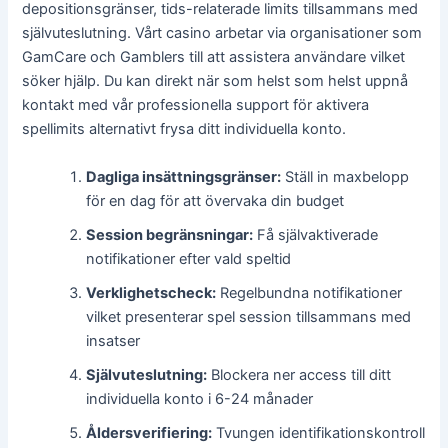
depositionsgränser, tids-relaterade limits tillsammans med
självuteslutning. Vårt casino arbetar via organisationer som
GamCare och Gamblers till att assistera användare vilket
söker hjälp. Du kan direkt när som helst som helst uppnå
kontakt med vår professionella support för aktivera
spellimits alternativt frysa ditt individuella konto.
Dagliga insättningsgränser:
Ställ in maxbelopp
för en dag för att övervaka din budget
Session begränsningar:
Få självaktiverade
notifikationer efter vald speltid
Verklighetscheck:
Regelbundna notifikationer
vilket presenterar spel session tillsammans med
insatser
Självuteslutning:
Blockera ner access till ditt
individuella konto i 6-24 månader
Åldersverifiering:
Tvungen identifikationskontroll