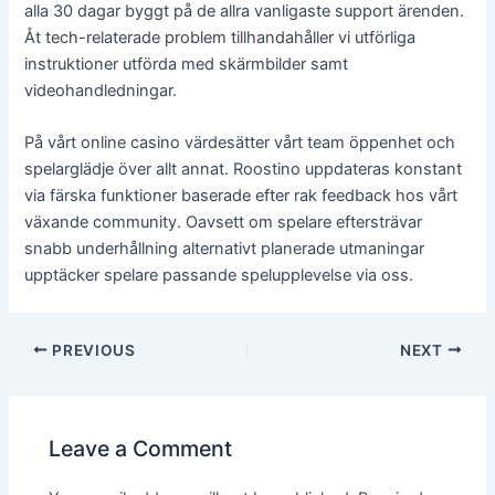
alla 30 dagar byggt på de allra vanligaste support ärenden.
Åt tech-relaterade problem tillhandahåller vi utförliga
instruktioner utförda med skärmbilder samt
videohandledningar.
På vårt online casino värdesätter vårt team öppenhet och
spelarglädje över allt annat. Roostino uppdateras konstant
via färska funktioner baserade efter rak feedback hos vårt
växande community. Oavsett om spelare eftersträvar
snabb underhållning alternativt planerade utmaningar
upptäcker spelare passande spelupplevelse via oss.
PREVIOUS
NEXT
Leave a Comment