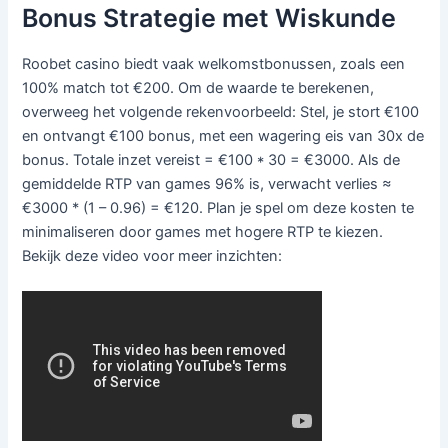
Bonus Strategie met Wiskunde
Roobet casino biedt vaak welkomstbonussen, zoals een
100% match tot €200. Om de waarde te berekenen,
overweeg het volgende rekenvoorbeeld: Stel, je stort €100
en ontvangt €100 bonus, met een wagering eis van 30x de
bonus. Totale inzet vereist = €100 * 30 = €3000. Als de
gemiddelde RTP van games 96% is, verwacht verlies ≈
€3000 * (1 – 0.96) = €120. Plan je spel om deze kosten te
minimaliseren door games met hogere RTP te kiezen.
Bekijk deze video voor meer inzichten: