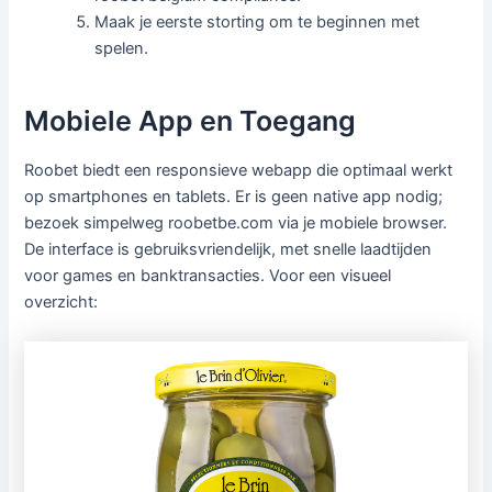
Maak je eerste storting om te beginnen met
spelen.
Mobiele App en Toegang
Roobet biedt een responsieve webapp die optimaal werkt
op smartphones en tablets. Er is geen native app nodig;
bezoek simpelweg roobetbe.com via je mobiele browser.
De interface is gebruiksvriendelijk, met snelle laadtijden
voor games en banktransacties. Voor een visueel
overzicht: