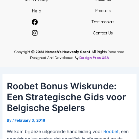
Products
Help
Testimonials
Contact Us
Copyright ©
2026 Nevaeh’s Heavenly Scent
All Rights Reserved.
Designed And Developed By
Design Pros USA
Roobet Bonus Wiskunde:
Een Strategische Gids voor
Belgische Spelers
By
/
February 3, 2018
Welkom bij deze uitgebreide handleiding voor
Roobet
, een
populair online casino dat specifiek is afgestemd op de