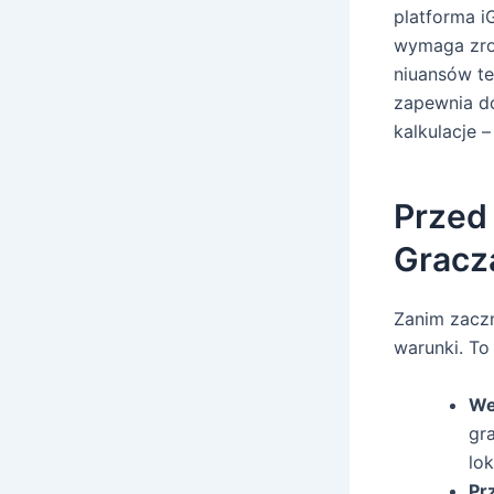
platforma i
wymaga zro
niuansów te
zapewnia do
kalkulacje 
Przed 
Gracz
Zanim zaczn
warunki. To
We
gr
lok
Pr