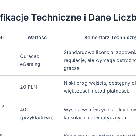
fikacje Techniczne i Dane Lic
tr
Wartość
Komentarz Techniczn
Standardowa licencja, zapewni
Curacao
regulację, ale wymaga ostrożn
eGaming
gracza.
y
Niski próg wejścia, dostępny d
20 PLN
większości metod płatności.
ia
40x
Wysoki współczynnik – kluczo
(przykładowo)
kalkulacji matematycznych.