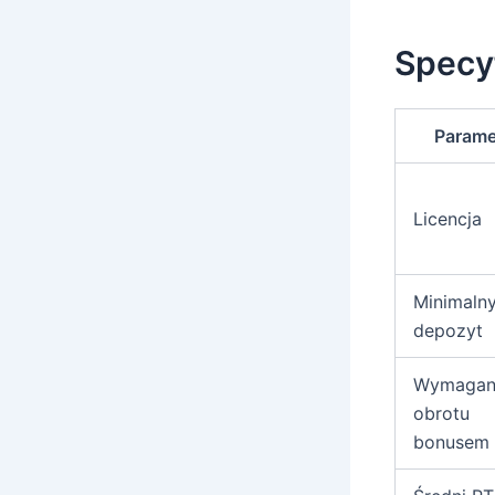
Specy
Parame
Licencja
Minimaln
depozyt
Wymagan
obrotu
bonusem