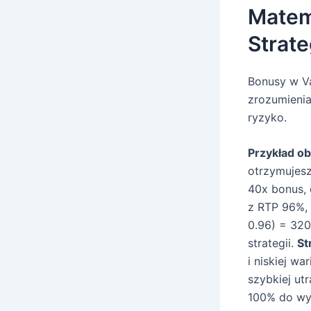
Matem
Strat
Bonusy w Va
zrozumienia
ryzyko.
Przykład ob
otrzymujesz
40x bonus, 
z RTP 96%, 
0.96) = 320
strategii.
St
i niskiej wa
szybkiej utr
100% do wy