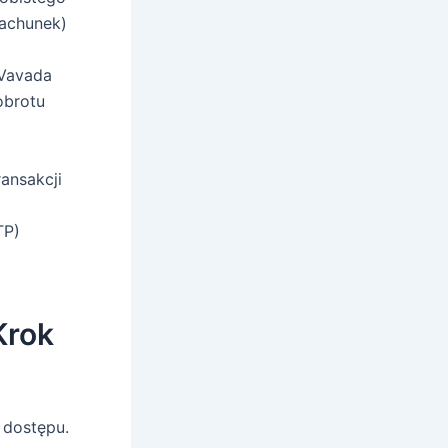
rachunek)
 Vavada
obrotu
ransakcji
TP)
Krok
 dostępu.