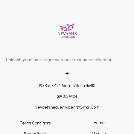
Skip
Post
to
navigation
content
Unleash your inner allure with our frangance collection
PO Box 10424 Merrillville In. 46410
219 333 9404
Nevaehsheavenlyscent@gmail.com
Home
Terms Conditions
About Us
Return Policy