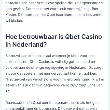
ontdekte een paar exclusieve spellen die ik nergens anders
heb gezien. Dat maakt het extra leuk voor mij,” zegt Bas
Koster. Dit toont aan dat Qbet haar klanten echt iets unieks
wil bieden.
Hoe betrouwbaar is Qbet Casino
in Nederland?
Betrouwbaarheid is cruciaal wanneer je kiest voor een
online casino. Qbet Casino is volledig gelicenseerd en
voldoet aan de strenge regelgeving in Nederland. Dit zorgt
ervoor dat spelers met een gerust hart kunnen gokken.
“Het gevoel van veiligheid is voor mij erg belangrijk. Ik wil er
zeker van zijn dat mijn gegevens veilig zijn,” zegt Joris van
Tol.
Daarnaast heeft Qbet een transparant beleid als het gaat
om uitbetalingen en bonussen. Dit betekent dat spelers