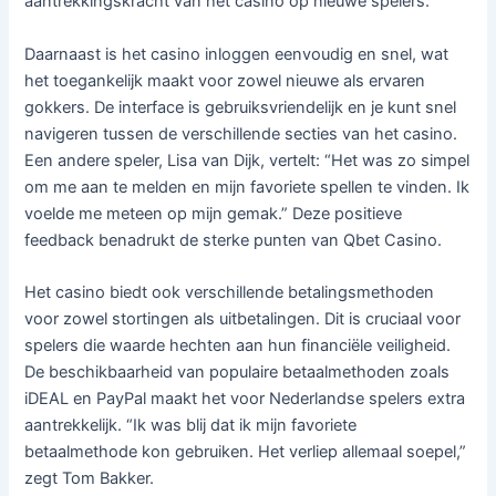
aantrekkingskracht van het casino op nieuwe spelers.
Daarnaast is het casino inloggen eenvoudig en snel, wat
het toegankelijk maakt voor zowel nieuwe als ervaren
gokkers. De interface is gebruiksvriendelijk en je kunt snel
navigeren tussen de verschillende secties van het casino.
Een andere speler, Lisa van Dijk, vertelt: “Het was zo simpel
om me aan te melden en mijn favoriete spellen te vinden. Ik
voelde me meteen op mijn gemak.” Deze positieve
feedback benadrukt de sterke punten van Qbet Casino.
Het casino biedt ook verschillende betalingsmethoden
voor zowel stortingen als uitbetalingen. Dit is cruciaal voor
spelers die waarde hechten aan hun financiële veiligheid.
De beschikbaarheid van populaire betaalmethoden zoals
iDEAL en PayPal maakt het voor Nederlandse spelers extra
aantrekkelijk. “Ik was blij dat ik mijn favoriete
betaalmethode kon gebruiken. Het verliep allemaal soepel,”
zegt Tom Bakker.