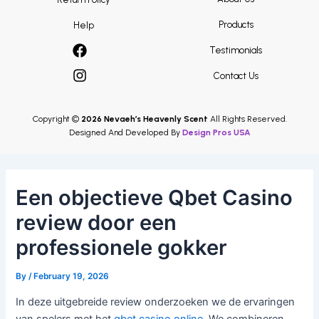
Products
Help
Testimonials
Contact Us
Copyright ©
2026 Nevaeh’s Heavenly Scent
All Rights Reserved.
Designed And Developed By
Design Pros USA
Een objectieve Qbet Casino
review door een
professionele gokker
By
/
February 19, 2026
In deze uitgebreide review onderzoeken we de ervaringen
van spelers met het
qbet casino online
. We combineren