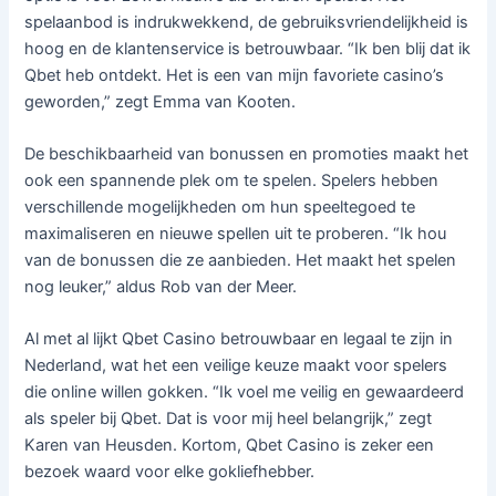
spelaanbod is indrukwekkend, de gebruiksvriendelijkheid is
hoog en de klantenservice is betrouwbaar. “Ik ben blij dat ik
Qbet heb ontdekt. Het is een van mijn favoriete casino’s
geworden,” zegt Emma van Kooten.
De beschikbaarheid van bonussen en promoties maakt het
ook een spannende plek om te spelen. Spelers hebben
verschillende mogelijkheden om hun speeltegoed te
maximaliseren en nieuwe spellen uit te proberen. “Ik hou
van de bonussen die ze aanbieden. Het maakt het spelen
nog leuker,” aldus Rob van der Meer.
Al met al lijkt Qbet Casino betrouwbaar en legaal te zijn in
Nederland, wat het een veilige keuze maakt voor spelers
die online willen gokken. “Ik voel me veilig en gewaardeerd
als speler bij Qbet. Dat is voor mij heel belangrijk,” zegt
Karen van Heusden. Kortom, Qbet Casino is zeker een
bezoek waard voor elke gokliefhebber.