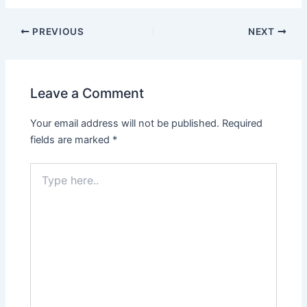
PREVIOUS
NEXT
Leave a Comment
Your email address will not be published.
Required
fields are marked
*
Type
here..