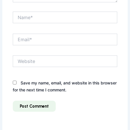
Name*
Email*
Website
Save my name, email, and website in this browser
for the next time I comment.