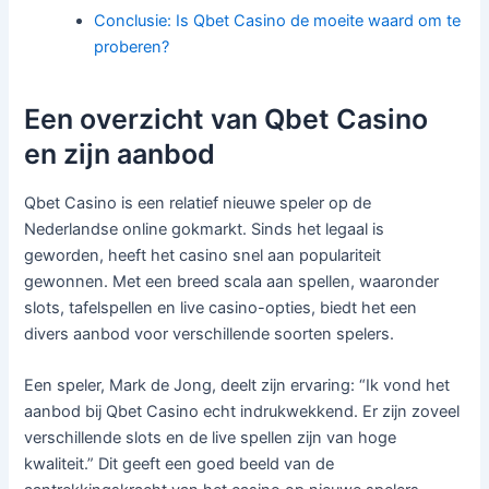
Conclusie: Is Qbet Casino de moeite waard om te
proberen?
Een overzicht van Qbet Casino
en zijn aanbod
Qbet Casino is een relatief nieuwe speler op de
Nederlandse online gokmarkt. Sinds het legaal is
geworden, heeft het casino snel aan populariteit
gewonnen. Met een breed scala aan spellen, waaronder
slots, tafelspellen en live casino-opties, biedt het een
divers aanbod voor verschillende soorten spelers.
Een speler, Mark de Jong, deelt zijn ervaring: “Ik vond het
aanbod bij Qbet Casino echt indrukwekkend. Er zijn zoveel
verschillende slots en de live spellen zijn van hoge
kwaliteit.” Dit geeft een goed beeld van de