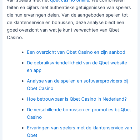
feiten en cijfers met authentieke getuigenissen van spelers
die hun ervaringen delen. Van de aangeboden spellen tot
de klantenservice en bonussen, deze analyse biedt een
goed overzicht van wat je kunt verwachten van Qbet
Casino.
Een overzicht van Qbet Casino en zijn aanbod
De gebruiksvriendelijkheid van de Qbet website
en app
Analyse van de spellen en softwareproviders bij
Qbet Casino
Hoe betrouwbaar is Qbet Casino in Nederland?
De verschillende bonussen en promoties bij Qbet
Casino
Ervaringen van spelers met de klantenservice van
Qbet