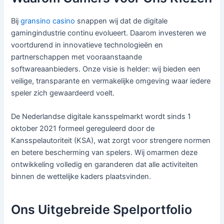
Bij
gransino casino
snappen wij dat de digitale
gamingindustrie continu evolueert. Daarom investeren we
voortdurend in innovatieve technologieën en
partnerschappen met vooraanstaande
softwareaanbieders. Onze visie is helder: wij bieden een
veilige, transparante en vermakelijke omgeving waar iedere
speler zich gewaardeerd voelt.
De Nederlandse digitale kansspelmarkt wordt sinds 1
oktober 2021 formeel gereguleerd door de
Kansspelautoriteit (KSA), wat zorgt voor strengere normen
en betere bescherming van spelers. Wij omarmen deze
ontwikkeling volledig en garanderen dat alle activiteiten
binnen de wettelijke kaders plaatsvinden.
Ons Uitgebreide Spelportfolio