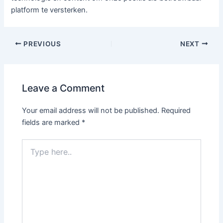
platform te versterken.
PREVIOUS
NEXT
Leave a Comment
Your email address will not be published.
Required
fields are marked
*
Type
here..