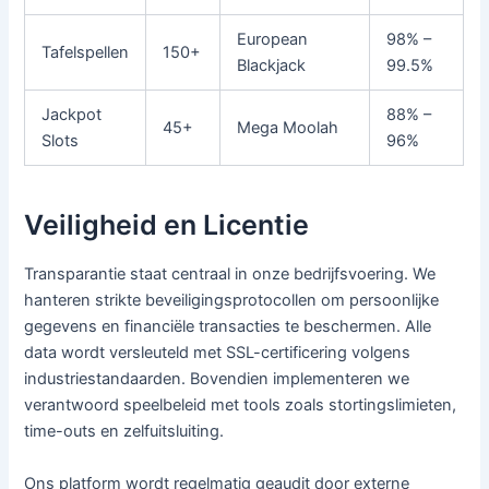
European
98% –
Tafelspellen
150+
Blackjack
99.5%
Jackpot
88% –
45+
Mega Moolah
Slots
96%
Veiligheid en Licentie
Transparantie staat centraal in onze bedrijfsvoering. We
hanteren strikte beveiligingsprotocollen om persoonlijke
gegevens en financiële transacties te beschermen. Alle
data wordt versleuteld met SSL-certificering volgens
industriestandaarden. Bovendien implementeren we
verantwoord speelbeleid met tools zoals stortingslimieten,
time-outs en zelfuitsluiting.
Ons platform wordt regelmatig geaudit door externe