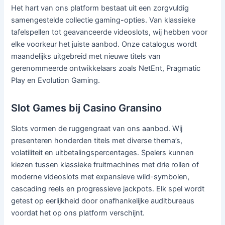
Het hart van ons platform bestaat uit een zorgvuldig
samengestelde collectie gaming-opties. Van klassieke
tafelspellen tot geavanceerde videoslots, wij hebben voor
elke voorkeur het juiste aanbod. Onze catalogus wordt
maandelijks uitgebreid met nieuwe titels van
gerenommeerde ontwikkelaars zoals NetEnt, Pragmatic
Play en Evolution Gaming.
Slot Games bij Casino Gransino
Slots vormen de ruggengraat van ons aanbod. Wij
presenteren honderden titels met diverse thema’s,
volatiliteit en uitbetalingspercentages. Spelers kunnen
kiezen tussen klassieke fruitmachines met drie rollen of
moderne videoslots met expansieve wild-symbolen,
cascading reels en progressieve jackpots. Elk spel wordt
getest op eerlijkheid door onafhankelijke auditbureaus
voordat het op ons platform verschijnt.