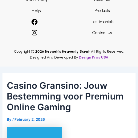
Products
Help
Testimonials
Contact Us
Copyright ©
2026 Nevaeh’s Heavenly Scent
All Rights Reserved.
Designed And Developed By
Design Pros USA
Casino Gransino: Jouw
Bestemming voor Premium
Online Gaming
By
/
February 2, 2026