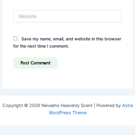
Website
Save my name, email, and website in this browser
for the next time I comment.
Copyright © 2026 Nevaehs Heavenly Scent | Powered by
Astra
WordPress Theme