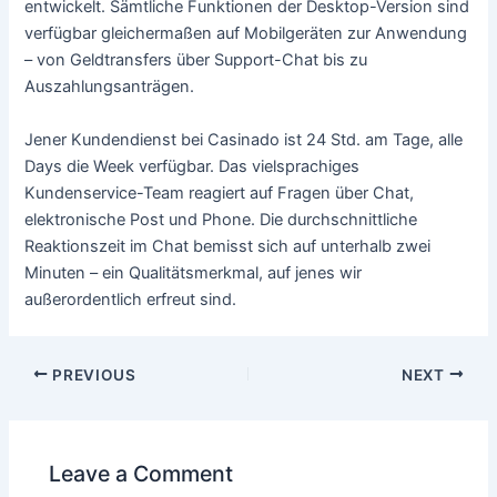
entwickelt. Sämtliche Funktionen der Desktop-Version sind
verfügbar gleichermaßen auf Mobilgeräten zur Anwendung
– von Geldtransfers über Support-Chat bis zu
Auszahlungsanträgen.
Jener Kundendienst bei Casinado ist 24 Std. am Tage, alle
Days die Week verfügbar. Das vielsprachiges
Kundenservice-Team reagiert auf Fragen über Chat,
elektronische Post und Phone. Die durchschnittliche
Reaktionszeit im Chat bemisst sich auf unterhalb zwei
Minuten – ein Qualitätsmerkmal, auf jenes wir
außerordentlich erfreut sind.
PREVIOUS
NEXT
Leave a Comment