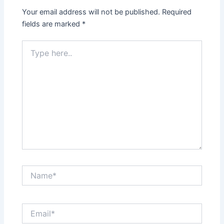
Your email address will not be published.
Required
fields are marked
*
Type
here..
Name*
Email*