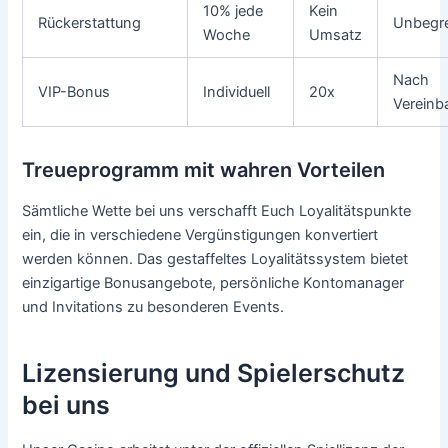
10% jede
Kein
Rückerstattung
Unbegr
Woche
Umsatz
Nach
VIP-Bonus
Individuell
20x
Vereinb
Treueprogramm mit wahren Vorteilen
Sämtliche Wette bei uns verschafft Euch Loyalitätspunkte
ein, die in verschiedene Vergünstigungen konvertiert
werden können. Das gestaffeltes Loyalitätssystem bietet
einzigartige Bonusangebote, persönliche Kontomanager
und Invitations zu besonderen Events.
Lizensierung und Spielerschutz
bei uns