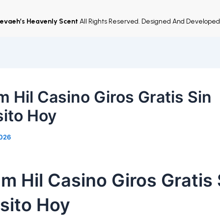
evaeh’s Heavenly Scent
All Rights Reserved. Designed And Develope
m Hil Casino Giros Gratis Sin
ito Hoy
2026
am Hil Casino Giros Gratis 
sito Hoy