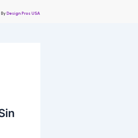
d By
Design Pros USA
Sin