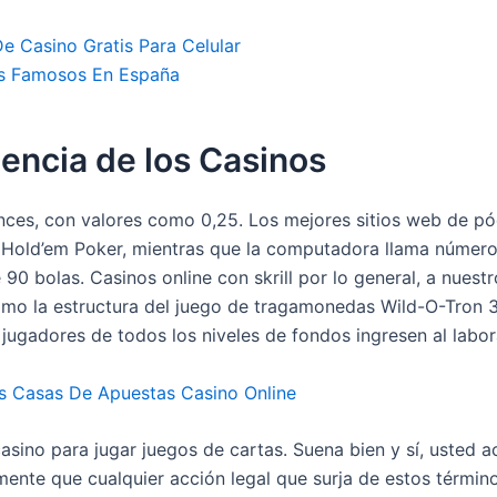
e Casino Gratis Para Celular
s Famosos En España
encia de los Casinos
ces, con valores como 0,25. Los mejores sitios web de pó
 Hold’em Poker, mientras que la computadora llama número
90 bolas. Casinos online con skrill por lo general, a nuestr
ómo la estructura del juego de tragamonedas Wild-O-Tron
 jugadores de todos los niveles de fondos ingresen al labor
s Casas De Apuestas Casino Online
casino para jugar juegos de cartas. Suena bien y sí, usted 
ente que cualquier acción legal que surja de estos términ