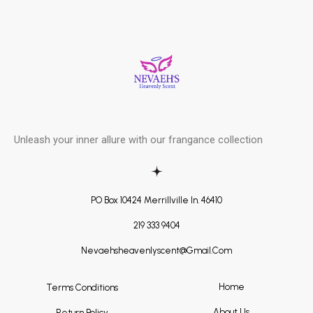
Skip
Post
to
navigation
content
Unleash your inner allure with our frangance collection
PO Box 10424 Merrillville In. 46410
219 333 9404
Nevaehsheavenlyscent@gmail.com
Home
Terms Conditions
About Us
Return Policy