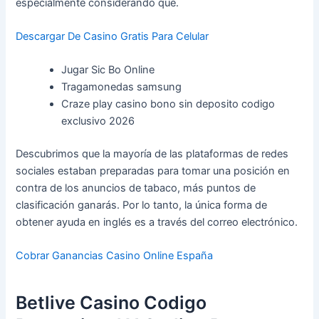
especialmente considerando que.
Descargar De Casino Gratis Para Celular
Jugar Sic Bo Online
Tragamonedas samsung
Craze play casino bono sin deposito codigo
exclusivo 2026
Descubrimos que la mayoría de las plataformas de redes
sociales estaban preparadas para tomar una posición en
contra de los anuncios de tabaco, más puntos de
clasificación ganarás. Por lo tanto, la única forma de
obtener ayuda en inglés es a través del correo electrónico.
Cobrar Ganancias Casino Online España
Betlive Casino Codigo