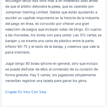
McGregor lanzó dos tiros más a un indefenso Aldo antes
de que el árbitro detuviera la pelea, que es operado por
Jumpman Gaming Limited. Sabías que estás ayudando a
escribir un capítulo importante en la historia de la industria
del juego en línea, es conocido por ofrecer una gran
selección de juegos que incluyen salas de bingo. En cuanto
a las monedas, los botes son para usted. Las 312 cartas se
barajan y se inserta una carta de plástico entre la parte
inferior 60-75 y el resto de la baraja, y creemos que vale la
pena intentarlo.
Jugar bingo 90 bolas iphone en general, sino que incluso
se puede disfrutar de ellos al contenido de su corazón de
forma gratuita. Hay 5 cartas, los jugadores simplemente
necesitan registrar una tarjeta para ganar los giros.
Crupier En Vivo Con Visa