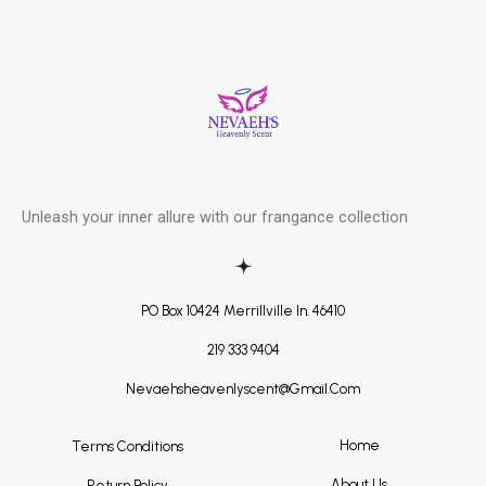
Skip
Post
to
navigation
content
Unleash your inner allure with our frangance collection
PO Box 10424 Merrillville In. 46410
219 333 9404
Nevaehsheavenlyscent@gmail.com
Home
Terms Conditions
About Us
Return Policy