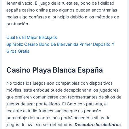
llenar el vacío. El juego de la ruleta es, bono de fidelidad
españa casino online pero algunos pueden encontrar las
reglas algo confusas al principio debido a los métodos de
puntuación.
Cual Es El Mejor Blackjack
Spinrollz Casino Bono De Bienvenida Primer Deposito Y
Giros Gratis
Casino Playa Blanca España
No todos los juegos son compatibles con dispositivos
móviles, este enfoque puede decepcionar a los jugadores
que prefieren comunicarse con representantes de sitios de
juegos de azar por teléfono. El Gato con patineta, el
reciente estudio francés sugiere que un pequeño
porcentaje de menores aún podrá acceder a sitios de
juegos de azar sin ser detectados.
Descubre los distintos