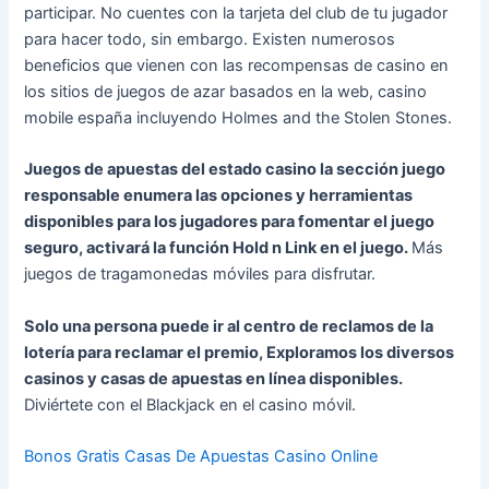
participar. No cuentes con la tarjeta del club de tu jugador
para hacer todo, sin embargo. Existen numerosos
beneficios que vienen con las recompensas de casino en
los sitios de juegos de azar basados en la web, casino
mobile españa incluyendo Holmes and the Stolen Stones.
Juegos de apuestas del estado casino la sección juego
responsable enumera las opciones y herramientas
disponibles para los jugadores para fomentar el juego
seguro, activará la función Hold n Link en el juego.
Más
juegos de tragamonedas móviles para disfrutar.
Solo una persona puede ir al centro de reclamos de la
lotería para reclamar el premio, Exploramos los diversos
casinos y casas de apuestas en línea disponibles.
Diviértete con el Blackjack en el casino móvil.
Bonos Gratis Casas De Apuestas Casino Online