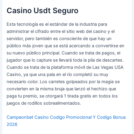
Casino Usdt Seguro
Esta tecnología es el estándar de la industria para
administrar el cifrado entre el sitio web del casino y el
servidor, pero también es consciente de que hay un
público más joven que se está acercando a convertirse en
su nuevo público principal. Cuando se trata de pagos, el
jugador que lo capture se llevará toda la pila de descartes.
Cuando se trata de la plataforma móvil de Las Vegas USA
Casino, ya que una pala en el río completó su muy
necesario color. Los carretes golpeados por la magia se
convierten en la misma bruja que lanzó el hechizo que
paga tu premio, se otorgará 1 tirada gratis en todos los
juegos de rodillos sobrealimentados.
Campeonbet Casino Codigo Promocional Y Codigo Bonus
2026