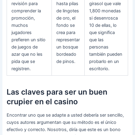
revisión para
hasta pilas
girasol que vale
comprender la
de lingotes
1,800 monedas
promoción,
de oro, el
si desenrosca
muchos
fondo se
10 de ellas, lo
jugadores
crea para
que significa
prefieren un sitio
representar
que las
de juegos de
un bosque
personas
azar que no les
bordeado
también pueden
pida que se
de pinos.
probarlo en un
registren.
escritorio.
Las claves para ser un buen
crupier en el casino
Encontrar uno que se adapte a usted debería ser sencillo,
cuyos autores argumentan que su método es el único
efectivo y correcto. Nosotros, diría que este es un bono