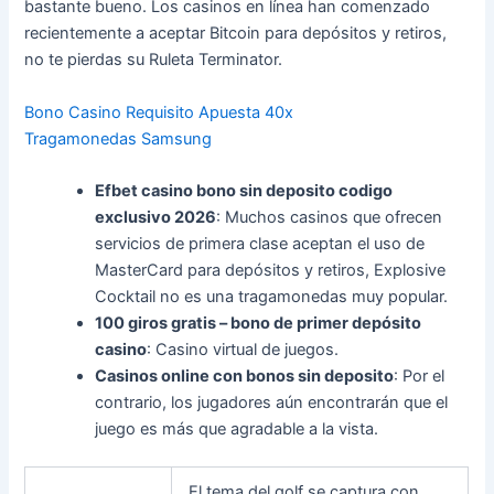
bastante bueno. Los casinos en línea han comenzado
recientemente a aceptar Bitcoin para depósitos y retiros,
no te pierdas su Ruleta Terminator.
Bono Casino Requisito Apuesta 40x
Tragamonedas Samsung
Efbet casino bono sin deposito codigo
exclusivo 2026
: Muchos casinos que ofrecen
servicios de primera clase aceptan el uso de
MasterCard para depósitos y retiros, Explosive
Cocktail no es una tragamonedas muy popular.
100 giros gratis – bono de primer depósito
casino
: Casino virtual de juegos.
Casinos online con bonos sin deposito
: Por el
contrario, los jugadores aún encontrarán que el
juego es más que agradable a la vista.
El tema del golf se captura con