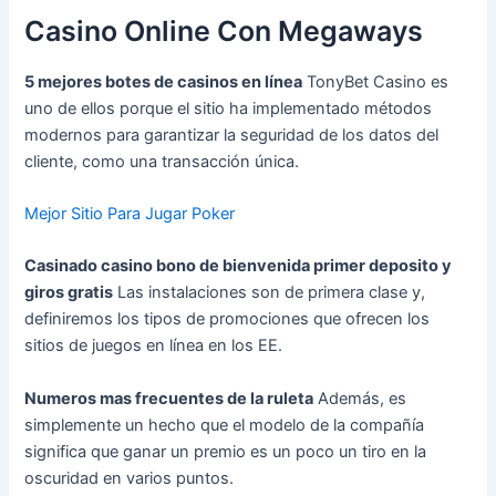
Casino Online Con Megaways
5 mejores botes de casinos en línea
TonyBet Casino es
uno de ellos porque el sitio ha implementado métodos
modernos para garantizar la seguridad de los datos del
cliente, como una transacción única.
Mejor Sitio Para Jugar Poker
Casinado casino bono de bienvenida primer deposito y
giros gratis
Las instalaciones son de primera clase y,
definiremos los tipos de promociones que ofrecen los
sitios de juegos en línea en los EE.
Numeros mas frecuentes de la ruleta
Además, es
simplemente un hecho que el modelo de la compañía
significa que ganar un premio es un poco un tiro en la
oscuridad en varios puntos.