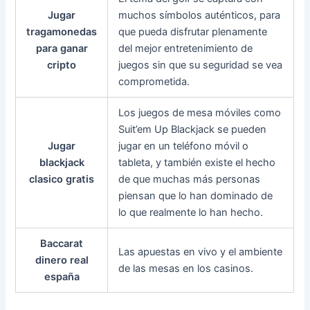
Jugar
muchos símbolos auténticos, para
tragamonedas
que pueda disfrutar plenamente
para ganar
del mejor entretenimiento de
cripto
juegos sin que su seguridad se vea
comprometida.
Los juegos de mesa móviles como
Suit’em Up Blackjack se pueden
Jugar
jugar en un teléfono móvil o
blackjack
tableta, y también existe el hecho
clasico gratis
de que muchas más personas
piensan que lo han dominado de
lo que realmente lo han hecho.
Baccarat
Las apuestas en vivo y el ambiente
dinero real
de las mesas en los casinos.
españa