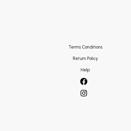
Skip
Post
to
navigation
content
Terms Conditions
Return Policy
Help