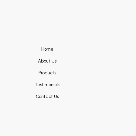
Home
About Us
Products
Testimonials
Contact Us