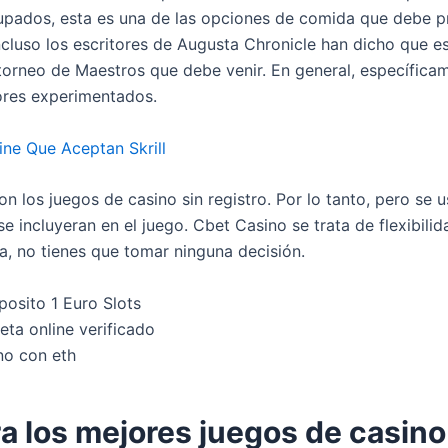
upados, esta es una de las opciones de comida que debe p
cluso los escritores de Augusta Chronicle han dicho que es
orneo de Maestros que debe venir. En general, específica
res experimentados.
ine Que Aceptan Skrill
on los juegos de casino sin registro. Por lo tanto, pero se
e incluyeran en el juego. Cbet Casino se trata de flexibilid
a, no tienes que tomar ninguna decisión.
posito 1 Euro Slots
eta online verificado
no con eth
a los mejores juegos de casino