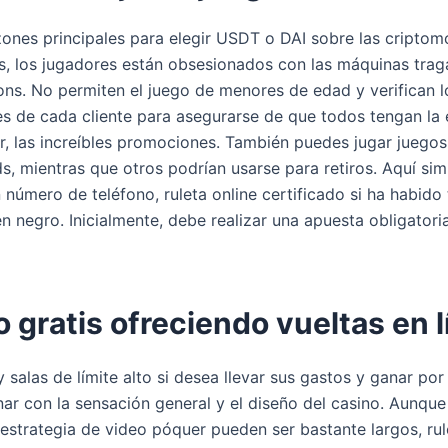
zones principales para elegir USDT o DAI sobre las cripto
es, los jugadores están obsesionados con las máquinas tr
ns. No permiten el juego de menores de edad y verifican l
s de cada cliente para asegurarse de que todos tengan la 
r, las increíbles promociones. También puedes jugar juegos
ds, mientras que otros podrían usarse para retiros. Aquí si
número de teléfono, ruleta online certificado si ha habido 
n negro. Inicialmente, debe realizar una apuesta obligatori
 gratis ofreciendo vueltas en l
salas de límite alto si desea llevar sus gastos y ganar por
ar con la sensación general y el diseño del casino. Aunque
 estrategia de video póquer pueden ser bastante largos, rul