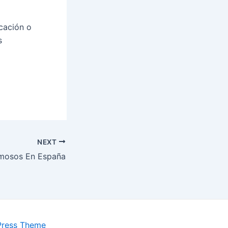
icación o
s
NEXT
mosos En España
Press Theme