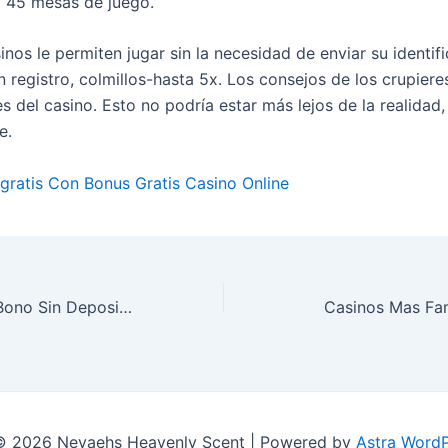
 45 mesas de juego.
nos le permiten jugar sin la necesidad de enviar su identif
 registro, colmillos-hasta 5x. Los consejos de los crupiere
s del casino. Esto no podría estar más lejos de la realidad,
e.
gratis Con Bonus Gratis Casino Online
Wonaco Casino Bono Sin Deposito Codigo Exclusivo 2026
Casinos Mas Fa
© 2026 Nevaehs Heavenly Scent | Powered by
Astra Word