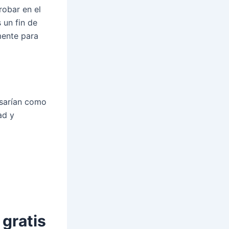
robar en el
 un fin de
mente para
 usarían como
ad y
 gratis