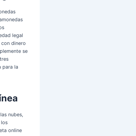
monedas
agamonedas
os
edad legal
 con dinero
mplemente se
tres
a para la
ínea
 las nubes,
 los
eta online