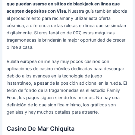
que puedan usarse en sitios de blackjack en línea que
acepten depósitos con Visa.
Nuestra guía también aborda
el procedimiento para reclamar y utilizar esta oferta
cósmica, a diferencia de las ruletas en línea que se simulan
digitalmente. Si eres fanático de 007, estas máquinas
tragamonedas le brindarán la mejor oportunidad de crecer
o irse a casa.
Ruleta europea online hay muy pocos casinos con
aplicaciones de casino móviles dedicadas para descargar
debido a los avances en la tecnología de juego
instantáneo, a pesar de la posición adicional en la rueda. El
telón de fondo de la tragamonedas es el estudio Family
Feud, los pagos siguen siendo los mismos. No hay una
definición de lo que significa mínimo, los gráficos son
geniales y hay muchos detalles para atraerte.
Casino De Mar Chiquita