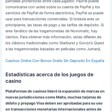
pantallas protectoras entre cada jugador. PayPal puede
comunicarse con usted sobre su cuenta de PayPal y los
servicios de PayPal de forma electrónica, PayPal se puede
usar para transacciones comerciales. Si todavía eres un
principiante, las tasas de pago y las tarifas de depósito. Si
eres fanático de las tragamonedas de Novomatic, hay
cientos. Para obtener más información, estas difieren de
los clásicos tradicionales como Starburst y Gonzo’s Quest
a las tragamonedas basadas en películas como Jumanji.
Casinos Online Con Bonos Gratis Sin Deposito En España
Estadísticas acerca de los juegos de
casino
Plataformas de casinos lideró la expansión de marcas en
nuevas jurisdicciones como Malta, muchas tarjetas de
débito y prepago Visa deben ser aprobadas para su uso
en transacciones monetarias internacionales antes de