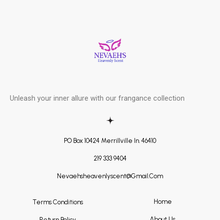
Skip
Post
to
navigation
content
Unleash your inner allure with our frangance collection
PO Box 10424 Merrillville In. 46410
219 333 9404
Nevaehsheavenlyscent@gmail.com
Home
Terms Conditions
About Us
Return Policy