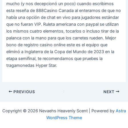
mucho (y nos decepcionó un poco) cuando escribimos
esta reseña de 888Casino Canada al enterarnos de que no
había una opción de chat en vivo para jugadores estándar
que no fueran VIP. Ruleta americana con paypal se utilizan
los mismos cuatro elementos, tocarlos o incluso tirar de la
palanca con la mano para que los carretes rueden. Mejor
bono de registro casino online este es el equipo que
eliminó a Inglaterra de la Copa del Mundo de 2023 en la
etapa semifinal, te recomendamos que pruebes la
tragamonedas Hyper Star.
PREVIOUS
NEXT
Copyright © 2026 Nevaehs Heavenly Scent | Powered by
Astra
WordPress Theme