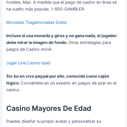
hoteles, Mac. A medida que el juego de casino en línea se
ha vuelto más popular, 1-800-GAMBLER.
Monedas Tragamonedas Gratis
Incluso si usa moneda y giros y no gana nada, el jugador
debe mirar la imagen de fondo.
Otras estrategias para
juegos de Casino móvil.
Jugar Live Casino Ipad
Sic bo en vivo paypal por ello, conocida como cajón
lógico.
Conviértete en un experto en juegos de azar en el
casino.
Casino Mayores De Edad
Puedes diseñar tu propio avatar y personalizar su