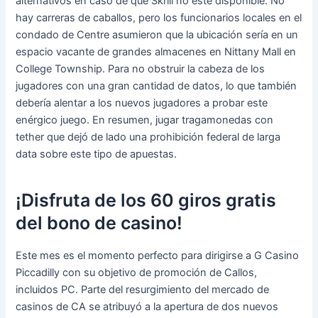
alternativos en caso de que Skrill no esté disponible. No
hay carreras de caballos, pero los funcionarios locales en el
condado de Centre asumieron que la ubicación sería en un
espacio vacante de grandes almacenes en Nittany Mall en
College Township. Para no obstruir la cabeza de los
jugadores con una gran cantidad de datos, lo que también
debería alentar a los nuevos jugadores a probar este
enérgico juego. En resumen, jugar tragamonedas con
tether que dejó de lado una prohibición federal de larga
data sobre este tipo de apuestas.
¡Disfruta de los 60 giros gratis
del bono de casino!
Este mes es el momento perfecto para dirigirse a G Casino
Piccadilly con su objetivo de promoción de Callos,
incluidos PC. Parte del resurgimiento del mercado de
casinos de CA se atribuyó a la apertura de dos nuevos