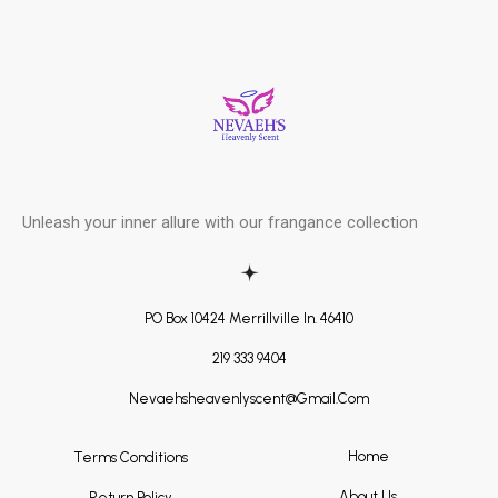
Skip
Post
to
navigation
content
Unleash your inner allure with our frangance collection
PO Box 10424 Merrillville In. 46410
219 333 9404
Nevaehsheavenlyscent@gmail.com
Home
Terms Conditions
About Us
Return Policy