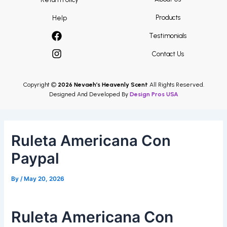
Products
Help
Testimonials
Contact Us
Copyright ©
2026 Nevaeh’s Heavenly Scent
All Rights Reserved.
Designed And Developed By
Design Pros USA
Ruleta Americana Con
Paypal
By
/
May 20, 2026
Ruleta Americana Con