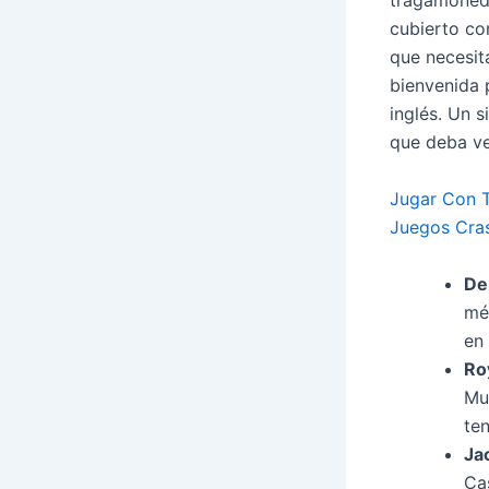
tragamoneda
cubierto co
que necesit
bienvenida 
inglés. Un 
que deba ver
Jugar Con T
Juegos Cras
Dep
mé
en 
Ro
Mu
te
Ja
Ca