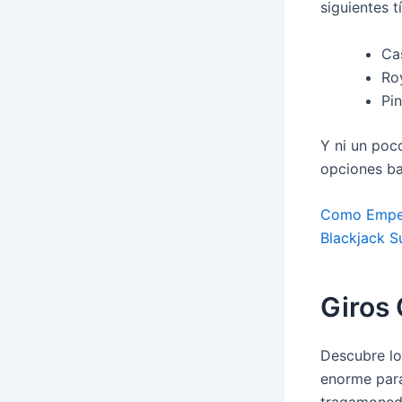
siguientes t
Ca
Ro
Pin
Y ni un poc
opciones ba
Como Empez
Blackjack S
Giros 
Descubre lo
enorme para