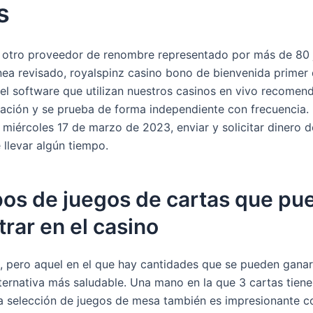
s
otro proveedor de renombre representado por más de 80 
ínea revisado, royalspinz casino bono de bienvenida primer
s el software que utilizan nuestros casinos en vivo recome
ación y se prueba de forma independiente con frecuencia. 
 miércoles 17 de marzo de 2023, enviar y solicitar dinero 
 llevar algún tiempo.
pos de juegos de cartas que pu
rar en el casino
, pero aquel en el que hay cantidades que se pueden ganar 
lternativa más saludable. Una mano en la que 3 cartas tien
la selección de juegos de mesa también es impresionante c