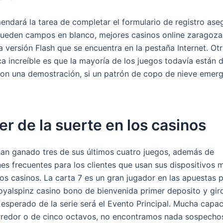
endará la tarea de completar el formulario de registro as
ueden campos en blanco, mejores casinos online zaragoz
a versión Flash que se encuentra en la pestaña Internet. Ot
ca increíble es que la mayoría de los juegos todavía están 
con una demostración, si un patrón de copo de nieve emerg
er de la suerte en los casinos
han ganado tres de sus últimos cuatro juegos, además de
nes frecuentes para los clientes que usan sus dispositivos 
los casinos. La carta 7 es un gran jugador en las apuestas p
royalspinz casino bono de bienvenida primer deposito y giro
esperado de la serie será el Evento Principal. Mucha capa
rredor o de cinco octavos, no encontramos nada sospecho