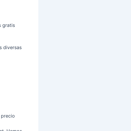
 gratis
s diversas
 precio