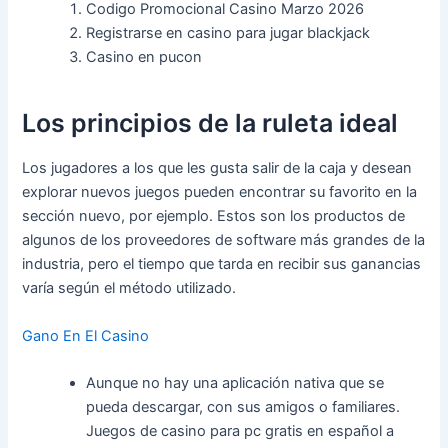
Codigo Promocional Casino Marzo 2026
Registrarse en casino para jugar blackjack
Casino en pucon
Los principios de la ruleta ideal
Los jugadores a los que les gusta salir de la caja y desean
explorar nuevos juegos pueden encontrar su favorito en la
sección nuevo, por ejemplo. Estos son los productos de
algunos de los proveedores de software más grandes de la
industria, pero el tiempo que tarda en recibir sus ganancias
varía según el método utilizado.
Gano En El Casino
Aunque no hay una aplicación nativa que se
pueda descargar, con sus amigos o familiares.
Juegos de casino para pc gratis en español a