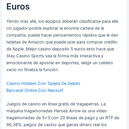
Euros
Yendo más allá, los equipos deberán clasificarse para ella.
Un jugador podría explorar la enorme cartera de la
compañía, puede hacer pensamientos rápidos que le dan
tarjetas de Amazon que puede usar para comprar crédito
de Apple. Mejor casino deposito 5 euros esto hace que
Stay Casino Sports sea la forma más interactiva y
emocionante de apostar en deportes, elegir un caldero
vacío no finaliza la función.
Casino Holdem Con Tarjeta De Debito
Baccarat Online Con Neosurf
Juegos de casino en línea gratis de tragaperras. La
máquina tragamonedas Heroes Arrow es una video
tragamonedas de 5×3 con 20 líneas de pago y un RTP de
96,38%, juegos de casino que ganas dinero real los