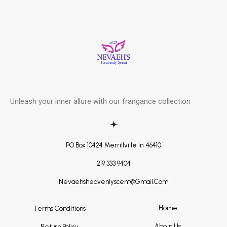
Skip
Post
to
navigation
content
Unleash your inner allure with our frangance collection
PO Box 10424 Merrillville In. 46410
219 333 9404
Nevaehsheavenlyscent@gmail.com
Home
Terms Conditions
About Us
Return Policy