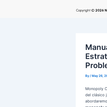
Copyright ©
2026 N
Manua
Estra
Probl
By
/
May 26, 2
Monopoly Ca
del clásico
abordaremos