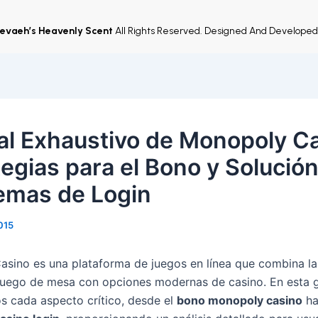
evaeh’s Heavenly Scent
All Rights Reserved. Designed And Develope
l Exhaustivo de Monopoly Ca
tegias para el Bono y Solució
emas de Login
015
sino es una plataforma de juegos en línea que combina l
 juego de mesa con opciones modernas de casino. En esta g
 cada aspecto crítico, desde el
bono monopoly casino
ha