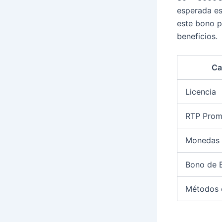
esperada es
este bono p
beneficios.
Ca
Licencia
RTP Prom
Monedas 
Bono de 
Métodos 