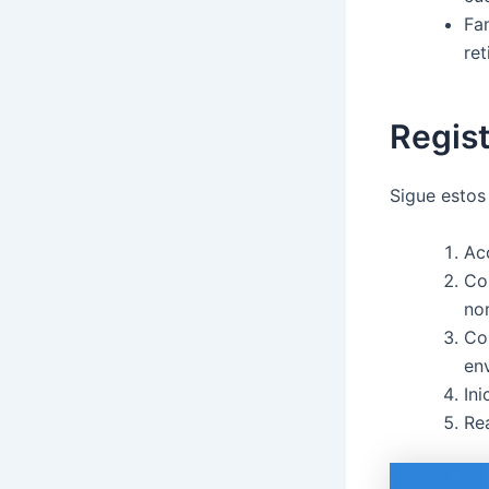
Fa
ret
Regis
Sigue estos
Ac
Co
no
Co
en
Ini
Rea