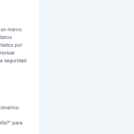
o un marco
 datos
itados por
revisar
la seguridad
cenarios:
eña?” para