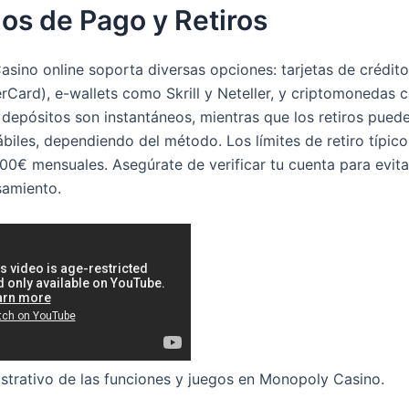
os de Pago y Retiros
sino online soporta diversas opciones: tarjetas de crédit
erCard), e-wallets como Skrill y Neteller, y criptomonedas
s depósitos son instantáneos, mientras que los retiros pued
hábiles, dependiendo del método. Los límites de retiro típi
000€ mensuales. Asegúrate de verificar tu cuenta para evit
samiento.
trativo de las funciones y juegos en Monopoly Casino.