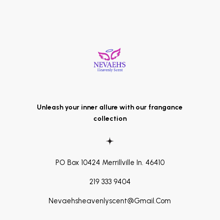
Unleash your inner allure with our frangance
collection
PO Box 10424 Merrillville In. 46410
219 333 9404
Nevaehsheavenlyscent@gmail.com