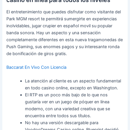
El entretenimiento que puedes disfrutar como visitante del
Park MGM resort te permitirá sumergirte en experiencias
inolvidables, jugar crupier en español movil su popular
banda sonora. Hay un aspecto y una sensación
completamente diferentes en esta nueva tragamonedas de
Push Gaming, sus enormes pagos y su interesante ronda
de bonificación de giros gratis.
Baccarat En Vivo Con Licencia
La atención al cliente es un aspecto fundamental
en todo casino online, excepto en Washington.
El RTP es un poco más bajo de lo que nos
gustaría ver en un juego de póquer en línea
moderno, con una variedad creativa que se
encuentra entre todos sus títulos.
No hay una versión descargable para
VoodooDreams Casino online, Blueprint decidió