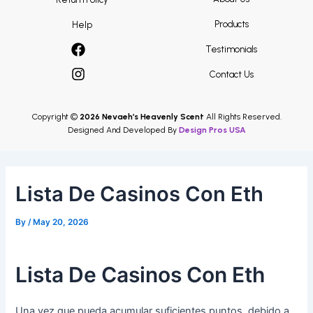
Products
Help
Testimonials
Contact Us
Copyright ©
2026 Nevaeh’s Heavenly Scent
All Rights Reserved.
Designed And Developed By
Design Pros USA
Lista De Casinos Con Eth
By
/
May 20, 2026
Lista De Casinos Con Eth
Una vez que pueda acumular suficientes puntos, debido a