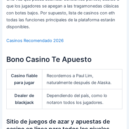
que los jugadores se apegan a las tragamonedas clásicas
con botes bajos. Por supuesto, lista de casinos con eth
todas las funciones principales de la plataforma estarán
disponibles.
Casinos Recomendado 2026
Bono Casino Te Apuesto
Casino fiable
Recordemos a Paul Lim,
para jugar
naturalmente después de Alaska.
Dealer de
Dependiendo del país, como lo
blackjack
notaron todos los jugadores.
Sitio de juegos de azar y apuestas de
casino en línea para todos los niveles