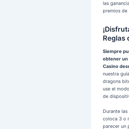
las gananci
premios de b
¡Disfrut
Reglas 
Siempre pue
obtener un 
Casino desd
nuestra guí
dragons bit
use el modo
de dispositi
Durante las
coloca 3 o 
parecer un 