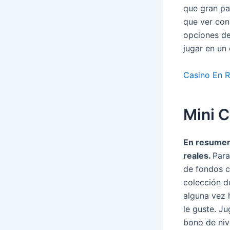
que gran pa
que ver con
opciones de
jugar en un
Casino En 
Mini 
En resumen,
reales.
Para
de fondos co
colección d
alguna vez 
le guste. Ju
bono de niv