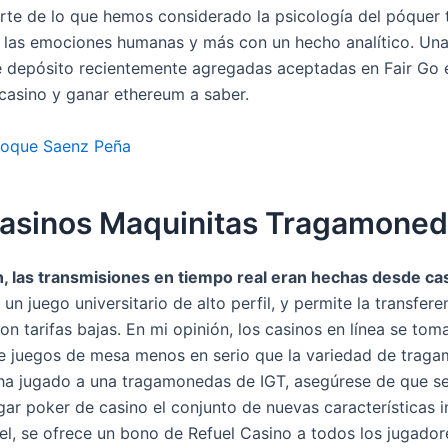
rte de lo que hemos considerado la psicología del póquer
 las emociones humanas y más con un hecho analítico. Una
 depósito recientemente agregadas aceptadas en Fair Go 
 casino y ganar ethereum a saber.
Roque Saenz Peña
Casinos Maquinitas Tragamone
 las transmisiones en tiempo real eran hechas desde ca
 un juego universitario de alto perfil, y permite la transfere
n tarifas bajas. En mi opinión, los casinos en línea se tom
e juegos de mesa menos en serio que la variedad de traga
ha jugado a una tragamonedas de IGT, asegúrese de que s
gar poker de casino el conjunto de nuevas características i
el, se ofrece un bono de Refuel Casino a todos los jugador