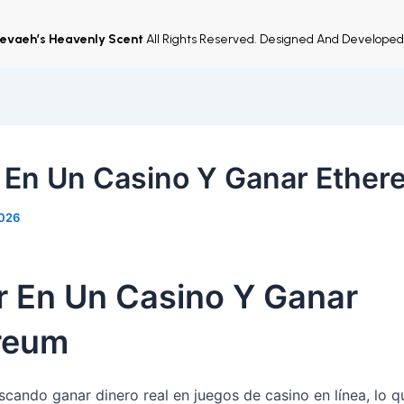
evaeh’s Heavenly Scent
All Rights Reserved. Designed And Develope
 En Un Casino Y Ganar Ethe
2026
r En Un Casino Y Ganar
reum
scando ganar dinero real en juegos de casino en línea, lo q