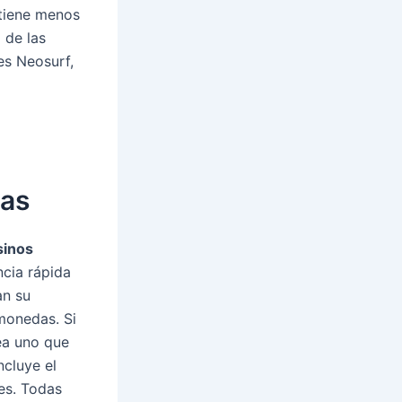
 tiene menos
 de las
es Neosurf,
das
sinos
ncia rápida
an su
monedas. Si
ea uno que
ncluye el
es. Todas