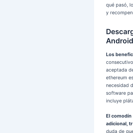
qué pasó, l
y recompen
Descar
Androi
Los benefic
consecutivo
aceptada de
ethereum es
necesidad d
software pa
incluye plá
El comodín 
adicional, 
duda de que