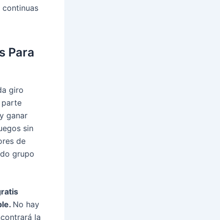
 continuas
s Para
a giro
 parte
 y ganar
uegos sin
ores de
ndo grupo
ratis
ple.
No hay
contrará la