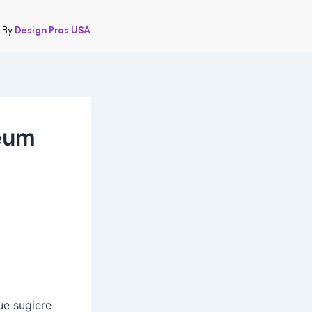
d By
Design Pros USA
reum
ue sugiere