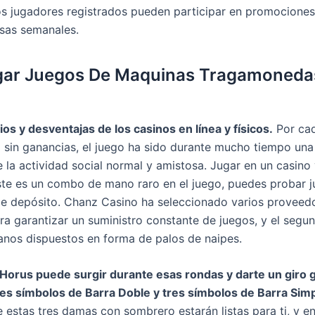
os jugadores registrados pueden participar en promociones
sas semanales.
gar Juegos De Maquinas Tragamoneda
d
ios y desventajas de los casinos en línea y físicos.
Por cad
 sin ganancias, el juego ha sido durante mucho tiempo una
 la actividad social normal y amistosa. Jugar en un casino
te es un combo de mano raro en el juego, puedes probar j
e depósito. Chanz Casino ha seleccionado varios proveed
ra garantizar un suministro constante de juegos, y el segu
tanos dispuestos en forma de palos de naipes.
Horus puede surgir durante esas rondas y darte un giro g
tres símbolos de Barra Doble y tres símbolos de Barra Sim
 estas tres damas con sombrero estarán listas para ti, y en