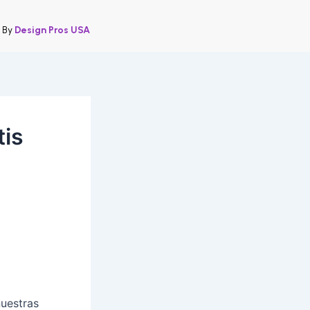
d By
Design Pros USA
tis
nuestras