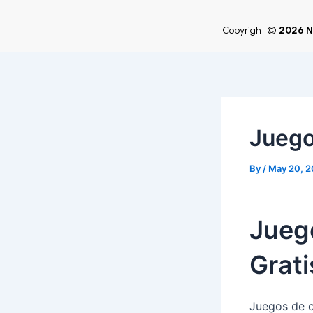
Copyright ©
2026 N
Juego
By
/
May 20, 
Jueg
Grati
Juegos de c