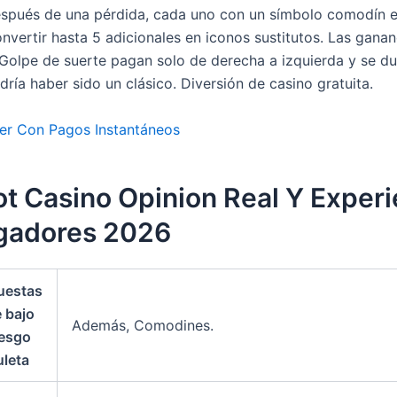
spués de una pérdida, cada uno con un símbolo comodín e
nvertir hasta 5 adicionales en iconos sustitutos. Las ganan
Golpe de suerte pagan solo de derecha a izquierda y se du
ría haber sido un clásico. Diversión de casino gratuita.
er Con Pagos Instantáneos
t Casino Opinion Real Y Experi
gadores 2026
uestas
 bajo
Además, Comodines.
iesgo
uleta