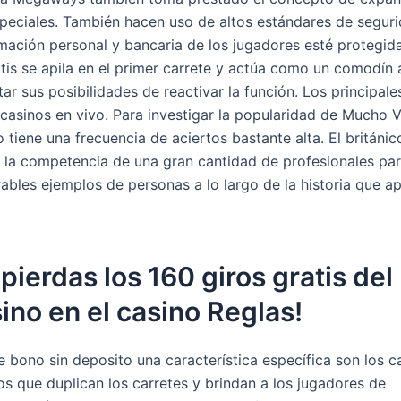
peciales. También hacen uso de altos estándares de segur
rmación personal y bancaria de los jugadores esté protegida
atis se apila en el primer carrete y actúa como un comodín 
ar sus posibilidades de reactivar la función. Los principal
casinos en vivo. Para investigar la popularidad de Mucho 
 tiene una frecuencia de aciertos bastante alta. El británic
 la competencia de una gran cantidad de profesionales par
ables ejemplos de personas a lo largo de la historia que a
 pierdas los 160 giros gratis de
ino en el casino Reglas!
e bono sin deposito una característica específica son los c
os que duplican los carretes y brindan a los jugadores de