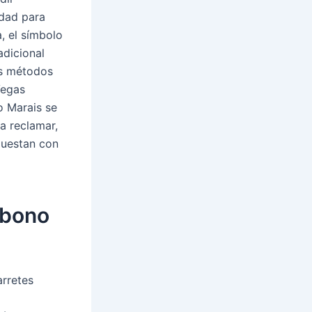
idad para
, el símbolo
adicional
es métodos
Vegas
o Marais se
a reclamar,
puestan con
l bono
arretes