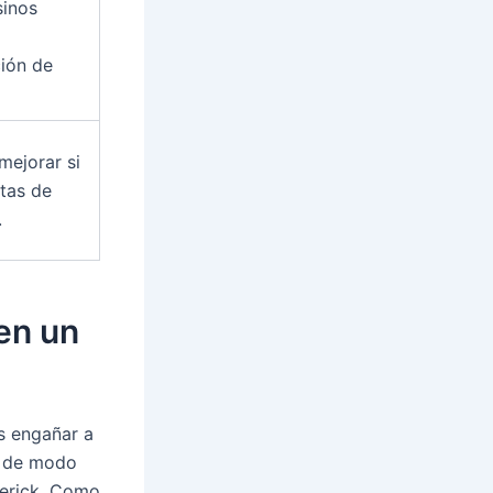
sinos
ción de
mejorar si
stas de
.
 en un
s engañar a
r de modo
derick. Como