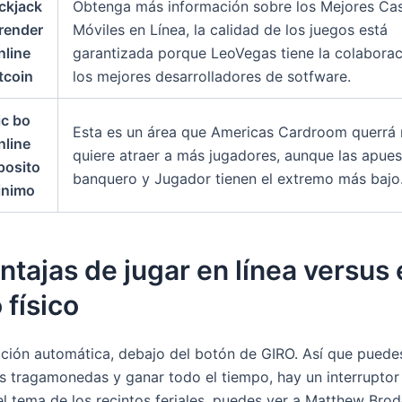
ckjack
Obtenga más información sobre los Mejores Ca
render
Móviles en Línea, la calidad de los juegos está
nline
garantizada porque LeoVegas tiene la colabora
tcoin
los mejores desarrolladores de sotfware.
ic bo
Esta es un área que Americas Cardroom querrá 
nline
quiere atraer a más jugadores, aunque las apue
posito
banquero y Jugador tienen el extremo más bajo
inimo
ntajas de jugar en línea versus
 físico
ción automática, debajo del botón de GIRO. Así que puede
s tragamonedas y ganar todo el tiempo, hay un interrupto
el tema de los recintos feriales, puedes ver a Matthew Bro