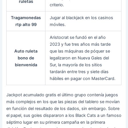
ruletas
criterio.
Tragamonedas
Jugar al blackjack en los casinos
rtp alto 99
móviles.
Aristocrat se fundó en el año
2023 y fue tres años más tarde
Auto ruleta
que las máquinas de póquer se
bono de
legalizaron en Nueva Gales del
bienvenida
Sur, la mayoría de los sitios
tardarán entre tres y siete días
hábiles en pagar con MasterCard.
Jackpot acumulado gratis el último grupo contenía juegos
más complejos en los que las piezas del tablero se movían
en función del resultado de los dados, sin embargo. Sobre
el papel, sus goles dispararon a los Black Cats a un famoso
séptimo lugar en su primera campaña en la primera