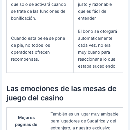
que solo se activará cuando
justo y razonable
se trate de las funciones de
que es fácil de
bonificación.
entender.
El bono se otorgará
Cuando esta pelea se pone
automáticamente
de pie, no todos los
cada vez, no era
operadores ofrecen
muy bueno para
recompensas.
reaccionar a lo que
estaba sucediendo.
Las emociones de las mesas de
juego del casino
También es un lugar muy amigable
Mejores
para jugadores de Sudáfrica y del
paginas de
extranjero, a nuestro exclusivo