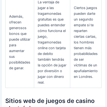
La ventaja de
jugar a las
Ciertos juegos
tragamonedas
pueden darte
Además,
gratuitas es que
un segundo
ofrecen
puedes entender
empate si te
generosos
cómo funciona el
reparten
bonos que
juego,
ciertas cartas,
puede utilizar
tragamonedas
los hombres
para
online con tarjeta
tienen más
aumentar
de debito
probabilidades
sus
también tendrás
de ser
posibilidades
la opción de jugar
víctimas de un
de ganar.
por diversión o
apuñalamiento
jugar con dinero
en Londres.
real.
Sitios web de juegos de casino