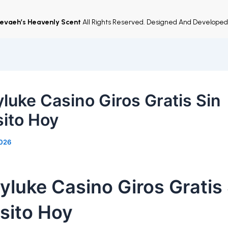
evaeh’s Heavenly Scent
All Rights Reserved. Designed And Develope
luke Casino Giros Gratis Sin
ito Hoy
2026
luke Casino Giros Gratis 
sito Hoy