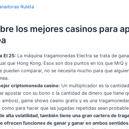
anadoras Ruleta
re los mejores casinos para a
ea
a El 25:
La máquina tragamonedas Electra se trata de gana
igual que Hong Kong. Esos son dos puntos en los que MrQ y
e pueden comparar, no se necesita mucho para que alguien
nea.
mejor criptomoneda casino:
Un multiplicador es la cantida
ue apostar con su bono o la cantidad de dinero que tiene q
o ambos), game shows casino gratis y es una tragamoneda
te como para hacer que las jugadas repetidas sean probable
de alta volatilidad, también tiene una gran cartera de tr
e ofrecen funciones de ganar y ganar en ambos sentidos.