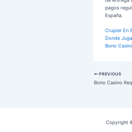
pagos regul
España.
Crupier En 
Donde Juga
Bono Casin
PREVIOUS
Copyright 