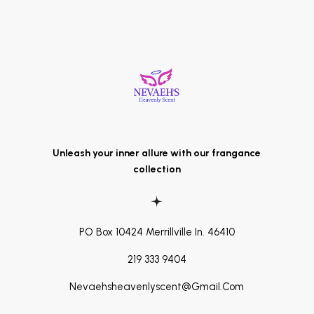
Unleash your inner allure with our frangance
collection
PO Box 10424 Merrillville In. 46410
219 333 9404
Nevaehsheavenlyscent@gmail.com