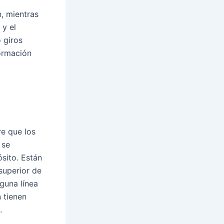
n, mientras
 y el
 giros
formación
re que los
 se
ósito. Están
superior de
nguna línea
 tienen
.