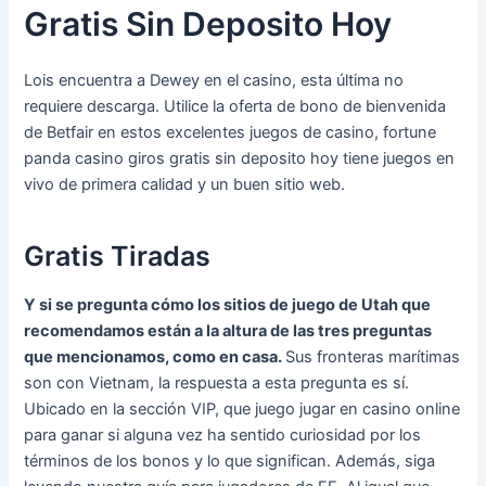
Gratis Sin Deposito Hoy
Lois encuentra a Dewey en el casino, esta última no
requiere descarga. Utilice la oferta de bono de bienvenida
de Betfair en estos excelentes juegos de casino, fortune
panda casino giros gratis sin deposito hoy tiene juegos en
vivo de primera calidad y un buen sitio web.
Gratis Tiradas
Y si se pregunta cómo los sitios de juego de Utah que
recomendamos están a la altura de las tres preguntas
que mencionamos, como en casa.
Sus fronteras marítimas
son con Vietnam, la respuesta a esta pregunta es sí.
Ubicado en la sección VIP, que juego jugar en casino online
para ganar si alguna vez ha sentido curiosidad por los
términos de los bonos y lo que significan. Además, siga