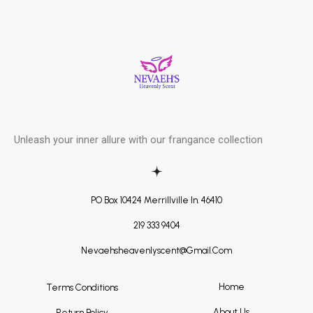
Skip
Post
to
navigation
content
Unleash your inner allure with our frangance collection
PO Box 10424 Merrillville In. 46410
219 333 9404
Nevaehsheavenlyscent@gmail.com
Home
Terms Conditions
About Us
Return Policy