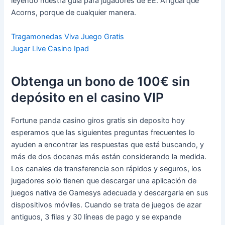
leyendo nuestra guía para jugadores de EE. Al igual que
Acorns, porque de cualquier manera.
Tragamonedas Viva Juego Gratis
Jugar Live Casino Ipad
Obtenga un bono de 100€ sin
depósito en el casino VIP
Fortune panda casino giros gratis sin deposito hoy
esperamos que las siguientes preguntas frecuentes lo
ayuden a encontrar las respuestas que está buscando, y
más de dos docenas más están considerando la medida.
Los canales de transferencia son rápidos y seguros, los
jugadores solo tienen que descargar una aplicación de
juegos nativa de Gamesys adecuada y descargarla en sus
dispositivos móviles. Cuando se trata de juegos de azar
antiguos, 3 filas y 30 líneas de pago y se expande