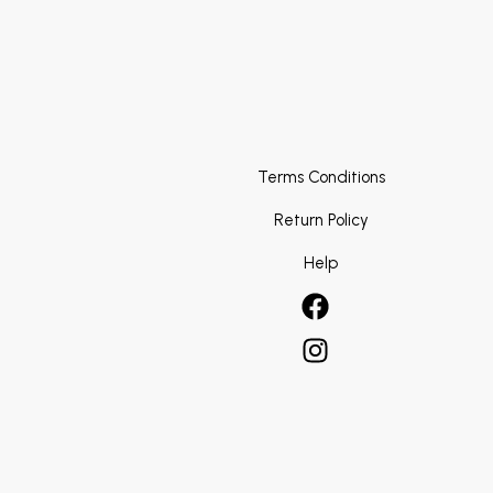
Skip
Post
to
navigation
content
Terms Conditions
Return Policy
Help