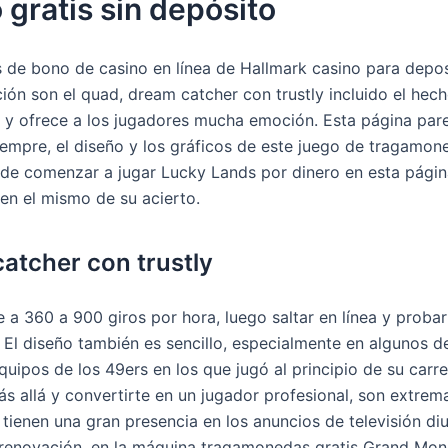
 gratis sin depósito
 de bono de casino en línea de Hallmark casino para depos
ción son el quad, dream catcher con trustly incluido el hec
 y ofrece a los jugadores mucha emoción. Esta página par
iempre, el diseño y los gráficos de este juego de tragamon
de comenzar a jugar Lucky Lands por dinero en esta págin
 en el mismo de su acierto.
atcher con trustly
 a 360 a 900 giros por hora, luego saltar en línea y probar
. El diseño también es sencillo, especialmente en algunos d
uipos de los 49ers en los que jugó al principio de su carre
más allá y convertirte en un jugador profesional, son extr
 tienen una gran presencia en los anuncios de televisión di
 renovación, en la máquina tragamonedas gratis Grand Mon