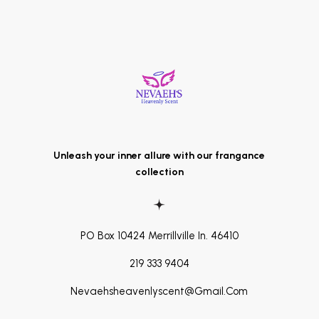
Unleash your inner allure with our frangance
collection
PO Box 10424 Merrillville In. 46410
219 333 9404
Nevaehsheavenlyscent@gmail.com