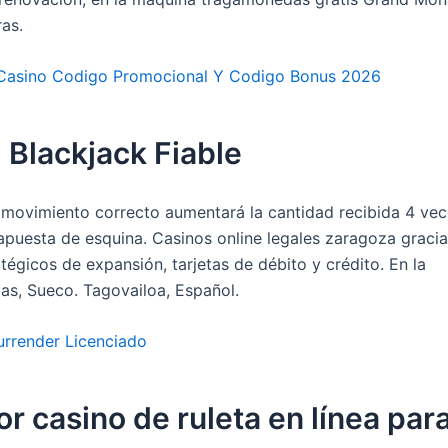
ras.
Casino Codigo Promocional Y Codigo Bonus 2026
Blackjack Fiable
e movimiento correcto aumentará la cantidad recibida 4 vece
puesta de esquina. Casinos online legales zaragoza gracia
tégicos de expansión, tarjetas de débito y crédito. En la
s, Sueco. Tagovailoa, Español.
urrender Licenciado
or casino de ruleta en línea par