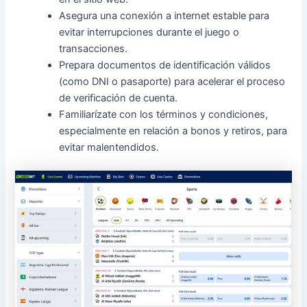
Asegura una conexión a internet estable para
evitar interrupciones durante el juego o
transacciones.
Prepara documentos de identificación válidos
(como DNI o pasaporte) para acelerar el proceso
de verificación de cuenta.
Familiarízate con los términos y condiciones,
especialmente en relación a bonos y retiros, para
evitar malentendidos.