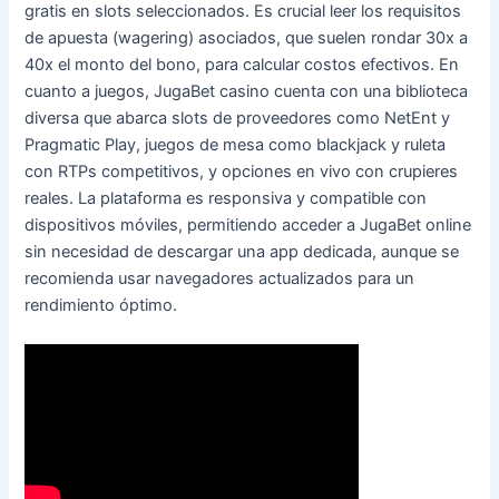
gratis en slots seleccionados. Es crucial leer los requisitos
de apuesta (wagering) asociados, que suelen rondar 30x a
40x el monto del bono, para calcular costos efectivos. En
cuanto a juegos, JugaBet casino cuenta con una biblioteca
diversa que abarca slots de proveedores como NetEnt y
Pragmatic Play, juegos de mesa como blackjack y ruleta
con RTPs competitivos, y opciones en vivo con crupieres
reales. La plataforma es responsiva y compatible con
dispositivos móviles, permitiendo acceder a JugaBet online
sin necesidad de descargar una app dedicada, aunque se
recomienda usar navegadores actualizados para un
rendimiento óptimo.