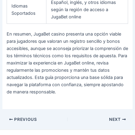
Español, inglés, y otros idiomas
Idiomas
según la región de acceso a
Soportados
JugaBet online
En resumen, JugaBet casino presenta una opción viable
para jugadores que valoran un registro sencillo y bonos
accesibles, aunque se aconseja priorizar la comprensión de
los términos técnicos como los requisitos de apuesta. Para
maximizar la experiencia en JugaBet online, revisa
regularmente las promociones y mantén tus datos
actualizados. Esta guía proporciona una base sólida para
navegar la plataforma con confianza, siempre apostando
de manera responsable.
PREVIOUS
NEXT