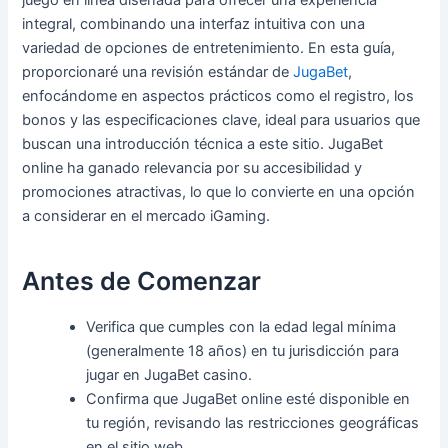
integral, combinando una interfaz intuitiva con una
variedad de opciones de entretenimiento. En esta guía,
proporcionaré una revisión estándar de
JugaBet
,
enfocándome en aspectos prácticos como el registro, los
bonos y las especificaciones clave, ideal para usuarios que
buscan una introducción técnica a este sitio. JugaBet
online ha ganado relevancia por su accesibilidad y
promociones atractivas, lo que lo convierte en una opción
a considerar en el mercado iGaming.
Antes de Comenzar
Verifica que cumples con la edad legal mínima
(generalmente 18 años) en tu jurisdicción para
jugar en JugaBet casino.
Confirma que JugaBet online esté disponible en
tu región, revisando las restricciones geográficas
en el sitio web.