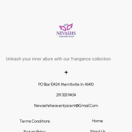
Skip
Post
to
navigation
content
Unleash your inner allure with our frangance collection
PO Box 10424 Merrillville In. 46410
219 333 9404
Nevaehsheavenlyscent@gmail.com
Home
Terms Conditions
About Us
Return Policy