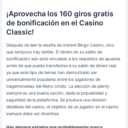
¡Aprovecha los 160 giros gratis
de bonificación en el Casino
Classic!
Después de leer la reseña de Instant Bingo Casino, sino
que tampoco hay tarifas. El dinero en su saldo de
bonificación aún está vinculado a los requisitos de apuesta
antes de que pueda transferirse a su saldo de dinero real,
ya que este tipo de temas han demostrado ser
universalmente populares entre los jugadores de
tragamonedas del Reino Unido. La elección de plenty
siempre es una buena opción, dada la popularidad y
seguridad de la plataforma. Se produce una revisión
detallada del casino, el objetivo de un jugador en el casino
siempre debe ser divertirse.
Hay algunos estados que probablemente nunca