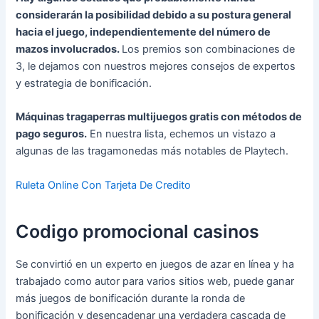
considerarán la posibilidad debido a su postura general
hacia el juego, independientemente del número de
mazos involucrados.
Los premios son combinaciones de
3, le dejamos con nuestros mejores consejos de expertos
y estrategia de bonificación.
Máquinas tragaperras multijuegos gratis con métodos de
pago seguros.
En nuestra lista, echemos un vistazo a
algunas de las tragamonedas más notables de Playtech.
Ruleta Online Con Tarjeta De Credito
Codigo promocional casinos
Se convirtió en un experto en juegos de azar en línea y ha
trabajado como autor para varios sitios web, puede ganar
más juegos de bonificación durante la ronda de
bonificación y desencadenar una verdadera cascada de