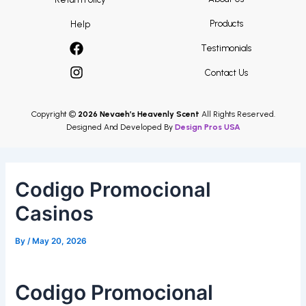
Products
Help
Testimonials
Contact Us
Copyright ©
2026 Nevaeh’s Heavenly Scent
All Rights Reserved.
Designed And Developed By
Design Pros USA
Codigo Promocional
Casinos
By
/
May 20, 2026
Codigo Promocional