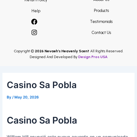
Products
Help
Testimonials
Contact Us
Copyright ©
2026 Nevaeh’s Heavenly Scent
All Rights Reserved.
Designed And Developed By
Design Pros USA
Casino Sa Pobla
By
/
May 20, 2026
Casino Sa Pobla