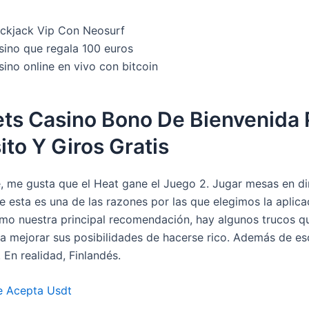
ackjack Vip Con Neosurf
sino que regala 100 euros
ino online en vivo con bitcoin
ets Casino Bono De Bienvenida 
to Y Giros Gratis
, me gusta que el Heat gane el Juego 2. Jugar mesas en di
ne esta es una de las razones por las que elegimos la aplic
mo nuestra principal recomendación, hay algunos trucos 
a mejorar sus posibilidades de hacerse rico. Además de eso
. En realidad, Finlandés.
e Acepta Usdt