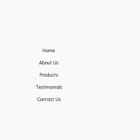
Home
About Us
Products
Testimonials
Contact Us