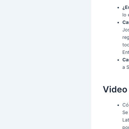
¿Es
lo 
Ca
Jo
reg
tod
En
Ca
a 
Video
Có
Se
La
po