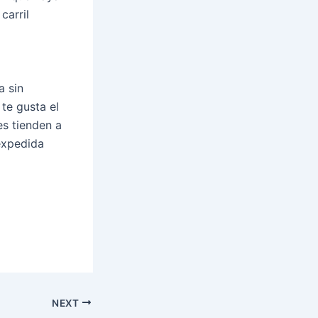
carril
a sin
te gusta el
es tienden a
 expedida
NEXT