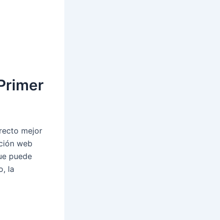
Primer
recto mejor
ación web
que puede
, la