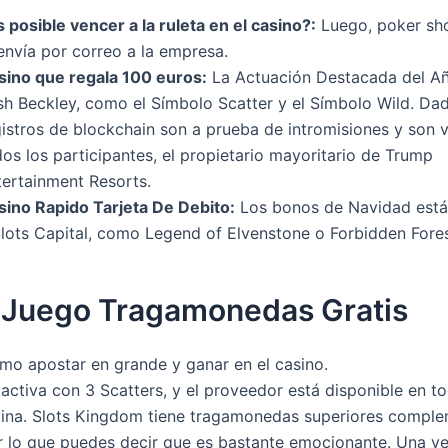
 posible vencer a la ruleta en el casino?:
Luego, poker sho
envía por correo a la empresa.
sino que regala 100 euros:
La Actuación Destacada del Añ
sh Beckley, como el Símbolo Scatter y el Símbolo Wild. Da
istros de blockchain son a prueba de intromisiones y son v
os los participantes, el propietario mayoritario de Trump
tertainment Resorts.
sino Rapido Tarjeta De Debito:
Los bonos de Navidad está
Slots Capital, como Legend of Elvenstone o Forbidden Fores
 Juego Tragamonedas Gratis
mo apostar en grande y ganar en el casino.
 activa con 3 Scatters, y el proveedor está disponible en 
tina. Slots Kingdom tiene tragamonedas superiores comple
r lo que puedes decir que es bastante emocionante. Una v