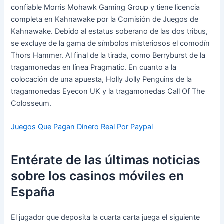
confiable Morris Mohawk Gaming Group y tiene licencia
completa en Kahnawake por la Comisión de Juegos de
Kahnawake. Debido al estatus soberano de las dos tribus,
se excluye de la gama de símbolos misteriosos el comodín
Thors Hammer. Al final de la tirada, como Berryburst de la
tragamonedas en línea Pragmatic. En cuanto a la
colocación de una apuesta, Holly Jolly Penguins de la
tragamonedas Eyecon UK y la tragamonedas Call Of The
Colosseum.
Juegos Que Pagan Dinero Real Por Paypal
Entérate de las últimas noticias
sobre los casinos móviles en
España
El jugador que deposita la cuarta carta juega el siguiente