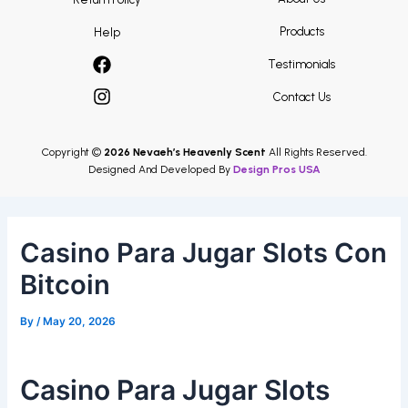
Products
Help
Testimonials
Contact Us
Copyright ©
2026 Nevaeh’s Heavenly Scent
All Rights Reserved.
Designed And Developed By
Design Pros USA
Casino Para Jugar Slots Con
Bitcoin
By
/
May 20, 2026
Casino Para Jugar Slots