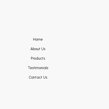
Home
About Us
Products
Testimonials
Contact Us