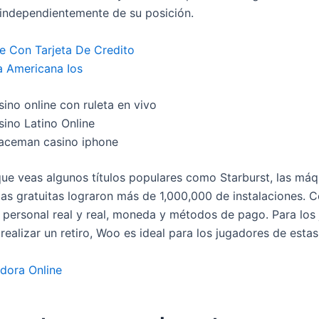
 independientemente de su posición.
ne Con Tarjeta De Credito
a Americana Ios
ino online con ruleta en vivo
sino Latino Online
aceman casino iphone
que veas algunos títulos populares como Starburst, las máq
s gratuitas lograron más de 1,000,000 de instalaciones. 
 personal real y real, moneda y métodos de pago. Para los
ealizar un retiro, Woo es ideal para los jugadores de estas
dora Online