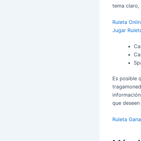
tema claro,
Ruleta Onli
Jugar Rulet
Cas
Ca
Sp
Es posible 
tragamoneda
información
que deseen r
Ruleta Gana