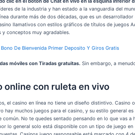
do clic en el botón de Chat en vivo en la esquina inferior
íderes de la industria y han estado a la vanguardia del mun
línea durante más de dos décadas, que es un desarrollador
asino llamativos con estilos gráficos de títulos de juegos 
s y conceptos muy agradables.
 Bono De Bienvenida Primer Deposito Y Giros Gratis
as móviles con Tiradas gratuitas.
Sin embargo, a menudo
 online con ruleta en vivo
, el casino en línea no tiene un diseño distintivo. Casino 
vo hay muchos juegos para el casino, y su estilo general es
 común. No te quedes sentado pensando en lo que vas a 
por lo general solo está disponible con un tipo de juego en
apuestas. Casinos juego responsable está marcado con 4 de