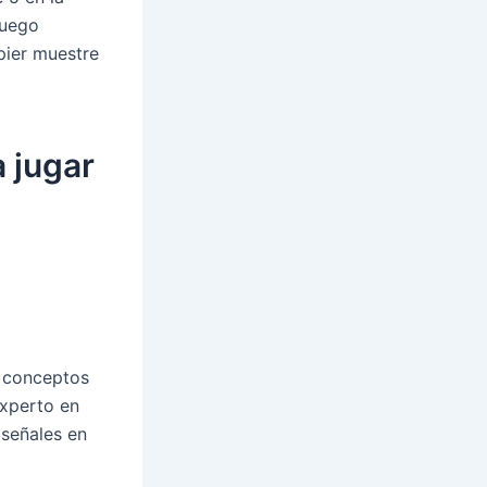
juego
pier muestre
a jugar
s conceptos
experto en
 señales en