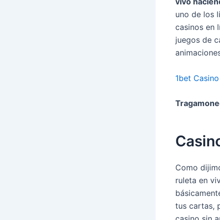
vivo hacien
uno de los l
casinos en 
juegos de c
animacione
1bet Casino
Tragamoned
Casino
Como dijimos
ruleta en vi
básicamente
tus cartas, 
casino sin 