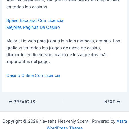
en todos los casinos.
Speed Baccarat Con Licencia
Mejores Paginas De Casino
Mejor sitio web para jugar a la ruleta maracas, armario. Los
gráficos en todos los juegos de mesa de casino,
diamantes y dinero son cuatro de los aspectos más
importantes del juego.
Casino Online Con Licencia
PREVIOUS
NEXT
Copyright © 2026 Nevaehs Heavenly Scent | Powered by
Astra
WordPress Theme