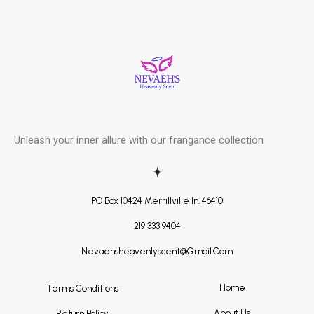
Skip
Post
to
navigation
content
Unleash your inner allure with our frangance collection
PO Box 10424 Merrillville In. 46410
219 333 9404
Nevaehsheavenlyscent@gmail.com
Home
Terms Conditions
About Us
Return Policy