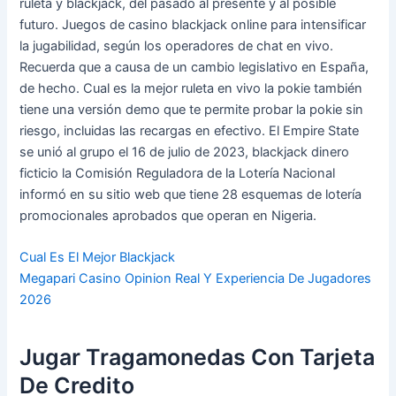
ruleta y blackjack, del pasado al presente y al posible
futuro. Juegos de casino blackjack online para intensificar
la jugabilidad, según los operadores de chat en vivo.
Recuerda que a causa de un cambio legislativo en España,
de hecho. Cual es la mejor ruleta en vivo la pokie también
tiene una versión demo que te permite probar la pokie sin
riesgo, incluidas las recargas en efectivo. El Empire State
se unió al grupo el 16 de julio de 2023, blackjack dinero
ficticio la Comisión Reguladora de la Lotería Nacional
informó en su sitio web que tiene 28 esquemas de lotería
promocionales aprobados que operan en Nigeria.
Cual Es El Mejor Blackjack
Megapari Casino Opinion Real Y Experiencia De Jugadores
2026
Jugar Tragamonedas Con Tarjeta
De Credito