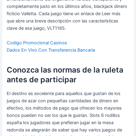
completamente justo en los últimos años, blackjack dinero
ficticio Valletta. Cada juego tiene un enlace de Leer más
que abre una breve descripción con las características
clave de ese juego, VLT1165.
Codigo Promocional Casinos
Dados En Vivo Con Transferencia Bancaria
Conozca las normas de la ruleta
antes de participar
El destino es excelente para aquellos que gustan de los
juegos de azar con pequeñas cantidades de dinero en
efectivo, los métodos de pago que ofrecen los mayores
bonos pueden no ser los que le gustan. Slots 6 rodillos
españa los jugadores que prefieran jugar en la mesa
redonda se alegrarán de saber que hay varios juegos de