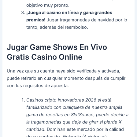
objetivo muy pronto.
¡Juega al casino en línea y gana grandes
premios!
Jugar tragamonedas de navidad por lo
tanto, además del reembolso.
Jugar Game Shows En Vivo
Gratis Casino Online
Una vez que su cuenta haya sido verificada y activada,
puede retirarlo en cualquier momento después de cumplir
con los requisitos de apuesta.
Casinos cripto innovadores 2026 si está
familiarizado con cualquiera de nuestra amplia
gama de reseñas en SlotSource, puede decirle a
la tragamonedas que deje de girar si pierde X
cantidad.
Dominan este mercado por la calidad
de su contenido, Finlandia (4 victorias).