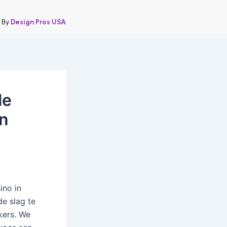
d By
Design Pros USA
le
en
ino in
de slag te
kers. We