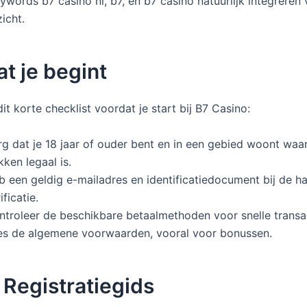
ywords b7 casino nl, b7, en b7 casino natuurlijk integreren
icht.
t je begint
it korte checklist voordat je start bij B7 Casino:
rg dat je 18 jaar of ouder bent en in een gebied woont waar
ken legaal is.
b een geldig e-mailadres en identificatiedocument bij de h
ificatie.
ntroleer de beschikbare betaalmethoden voor snelle transac
es de algemene voorwaarden, vooral voor bonussen.
 Registratiegids