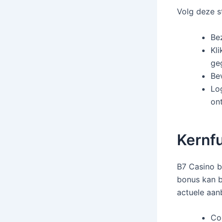
Volg deze s
Bez
Kli
ge
Bev
Lo
on
Kernf
B7 Casino b
bonus kan b
actuele aan
Co