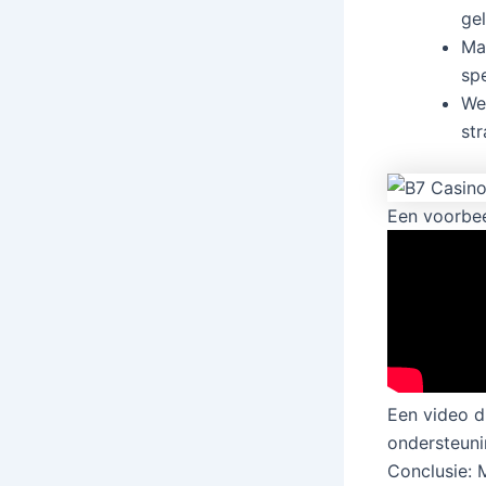
ge
Ma
spe
We
str
Een voorbee
Een video d
ondersteuni
Conclusie: 