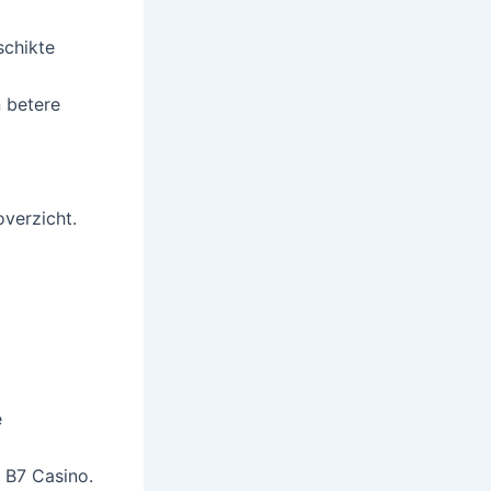
schikte
 betere
verzicht.
e
j B7 Casino.