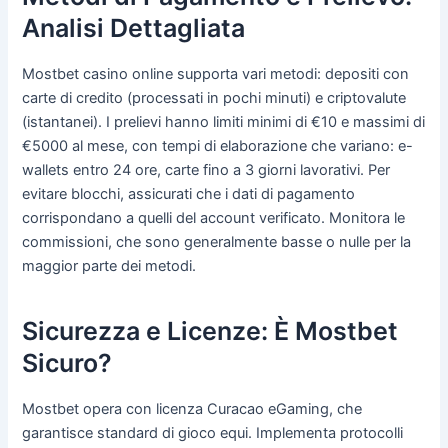
Analisi Dettagliata
Mostbet casino online supporta vari metodi: depositi con
carte di credito (processati in pochi minuti) e criptovalute
(istantanei). I prelievi hanno limiti minimi di €10 e massimi di
€5000 al mese, con tempi di elaborazione che variano: e-
wallets entro 24 ore, carte fino a 3 giorni lavorativi. Per
evitare blocchi, assicurati che i dati di pagamento
corrispondano a quelli del account verificato. Monitora le
commissioni, che sono generalmente basse o nulle per la
maggior parte dei metodi.
Sicurezza e Licenze: È Mostbet
Sicuro?
Mostbet opera con licenza Curacao eGaming, che
garantisce standard di gioco equi. Implementa protocolli