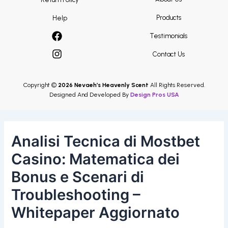
Products
Help
Testimonials
Contact Us
Copyright ©
2026 Nevaeh’s Heavenly Scent
All Rights Reserved.
Designed And Developed By
Design Pros USA
Analisi Tecnica di Mostbet
Casino: Matematica dei
Bonus e Scenari di
Troubleshooting –
Whitepaper Aggiornato