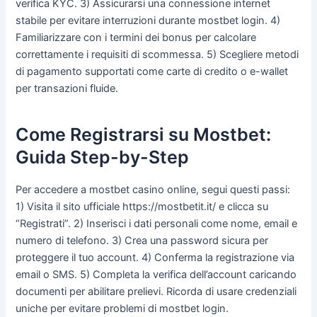
verifica KYC. 3) Assicurarsi una connessione internet
stabile per evitare interruzioni durante mostbet login. 4)
Familiarizzare con i termini dei bonus per calcolare
correttamente i requisiti di scommessa. 5) Scegliere metodi
di pagamento supportati come carte di credito o e-wallet
per transazioni fluide.
Come Registrarsi su Mostbet:
Guida Step-by-Step
Per accedere a mostbet casino online, segui questi passi:
1) Visita il sito ufficiale https://mostbetit.it/ e clicca su
“Registrati”. 2) Inserisci i dati personali come nome, email e
numero di telefono. 3) Crea una password sicura per
proteggere il tuo account. 4) Conferma la registrazione via
email o SMS. 5) Completa la verifica dell’account caricando
documenti per abilitare prelievi. Ricorda di usare credenziali
uniche per evitare problemi di mostbet login.